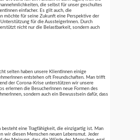
nannehmlichkeiten, die selbst für unser geschultes
tInnen einfacher. Es gilt auch, die
an möchte für seine Zukunft eine Perspektive der
 Unterstützung für die AussteigerInnen. Durch
rstützt nicht nur die Belastbarkeit, sondern auch
cht selten haben unsere KlientInnen einige
ehmerInnen entstehen oft Freundschaften. Man trifft
rend der Corona-Krise unterstützen wir unsere
deos erlernen die BesucherInnen neue Formen des
nehmerInnen, sondern auch ein Bewusstsein dafür, dass
steht eine Tragfähigkeit, die einzigartig ist. Man
nken wir diesen Menschen neuen Lebensmut. Jeder
nd der Meinung, dass die Würde des Menschen, egal