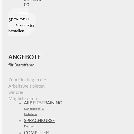
00
JETZT
SPENDEN
Newsletter
bestellen
ANGEBOTE
für Betroffene:
Zum Einstieg in die
Arbeitswelt bieten
wir drei
Möglichkeiten:
ARBEITSTRAINING
Näharbeiten &
Hotellerie
SPRACHKURSE
Deutsch
COMPUTER