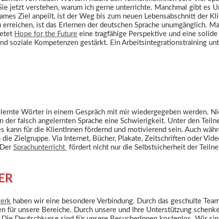
 Sie jetzt verstehen, warum ich gerne unterrichte. Manchmal gibt es U
s Ziel anpeilt, ist der Weg bis zum neuen Lebensabschnitt der Klien
u erreichen, ist das Erlernen der deutschen Sprache unumgänglich. M
ietet
Hope for the Future
eine tragfähige Perspektive und eine solide
nd soziale Kompetenzen gestärkt. Ein Arbeitsintegrationstraining unte
gelernte Wörter in einem Gespräch mit mir wiedergegeben werden. Ni
n der falsch angelernten Sprache eine Schwierigkeit. Unter den Teiln
es kann für die KlientInnen fördernd und motivierend sein. Auch wäh
die Zielgruppe. Via Internet, Bücher, Plakate, Zeitschriften oder Vi
. Der
Sprachunterricht
fördert nicht nur die Selbstsicherheit der Teil
ER
erk
haben wir eine besondere Verbindung. Durch das geschulte Team be
uren für unsere Bereiche. Durch unsere und Ihre Unterstützung sche
 Die Deutschkurse sind für unsere BesucherInnen kostenlos. Wir si