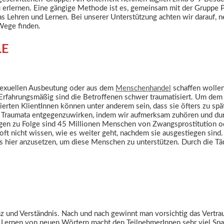
 erlernen. Eine gängige Methode ist es, gemeinsam mit der Gruppe Pl
 Lehren und Lernen. Bei unserer Unterstützung achten wir darauf, n
Wege finden.
LE
 sexuellen Ausbeutung oder aus dem
Menschenhandel
schaffen wollen
Erfahrungsmäßig sind die Betroffenen schwer traumatisiert. Um dem 
sierten KlientInnen können unter anderem sein, dass sie öfters zu sp
en Traumata entgegenzuwirken, indem wir aufmerksam zuhören und dur
ungen zu Folge sind 45 Millionen Menschen von Zwangsprostitution 
oft nicht wissen, wie es weiter geht, nachdem sie ausgestiegen sind
t es hier anzusetzen, um diese Menschen zu unterstützen. Durch die
nz und Verständnis. Nach und nach gewinnt man vorsichtig das Vertrau
s Lernen von neuen Wörtern macht den TeilnehmerInnen sehr viel Spaß