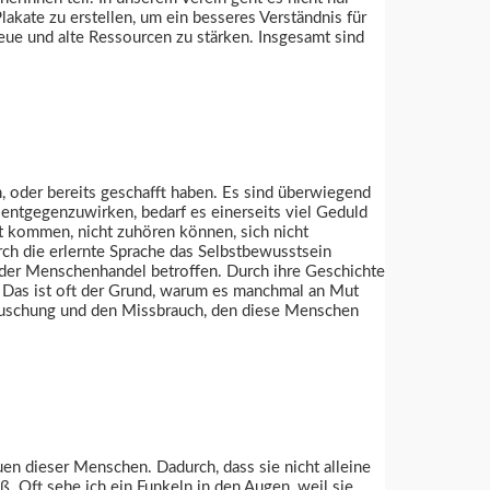
akate zu erstellen, um ein besseres Verständnis für
eue und alte Ressourcen zu stärken. Insgesamt sind
, oder bereits geschafft haben. Es sind überwiegend
entgegenzuwirken, bedarf es einerseits viel Geduld
ät kommen, nicht zuhören können, sich nicht
ch die erlernte Sprache das Selbstbewusstsein
oder Menschenhandel betroffen. Durch ihre Geschichte
. Das ist oft der Grund, warum es manchmal an Mut
 Täuschung und den Missbrauch, den diese Menschen
en dieser Menschen. Dadurch, dass sie nicht alleine
. Oft sehe ich ein Funkeln in den Augen, weil sie