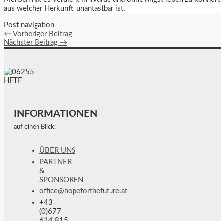
aus welcher Herkunft, unantastbar ist.
Post navigation
←
Vorheriger Beitrag
Nächster Beitrag
→
INFORMATIONEN
auf einen Blick:
ÜBER UNS
PARTNER
&
SPONSOREN
office@hopeforthefuture.at
+43
(0)677
614 815