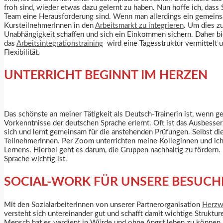
froh sind, wieder etwas dazu gelernt zu haben. Nun hoffe ich, dass
Team eine Herausforderung sind. Wenn man allerdings ein gemeinsame
KursteilnehmerInnen in den
Arbeitsmarkt zu integrieren
. Um dies z
Unabhängigkeit schaffen und sich ein Einkommen sichern. Daher b
das
Arbeitsintegrationstraining
wird eine Tagesstruktur vermittelt u
Flexibilität.
UNTERRICHT BEGINNT IM HERZEN
Das schönste an meiner Tätigkeit als Deutsch-Trainerin ist, wenn 
Vorkenntnisse der deutschen Sprache erlernt. Oft ist das Ausbesser
sich und lernt gemeinsam für die anstehenden Prüfungen. Selbst di
TeilnehmerInnen. Per Zoom unterrichten meine Kolleginnen und ich 
Lernens. Hierbei geht es darum, die Gruppen nachhaltig zu fördern
Sprache wichtig ist.
SOCIAL-WORK FÜR UNSERE BESUCH
Mit den SozialarbeiterInnen von unserer Partnerorganisation
Herzw
versteht sich untereinander gut und schafft damit wichtige Strukt
Mensch hat es verdient in Würde und ohne Angst leben zu können.