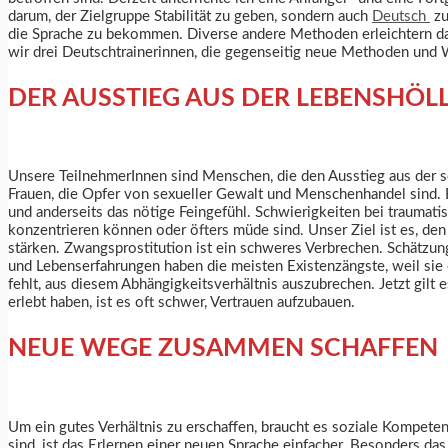
darum, der Zielgruppe Stabilität zu geben, sondern auch
Deutsch
zu
die Sprache zu bekommen. Diverse andere Methoden erleichtern das
wir drei Deutschtrainerinnen, die gegenseitig neue Methoden und 
DER AUSSTIEG AUS DER LEBENSHÖL
Unsere TeilnehmerInnen sind Menschen, die den Ausstieg aus der
Frauen, die Opfer von sexueller Gewalt und Menschenhandel sind. 
und anderseits das nötige Feingefühl. Schwierigkeiten bei traumati
konzentrieren können oder öfters müde sind. Unser Ziel ist es, d
stärken. Zwangsprostitution ist ein schweres Verbrechen. Schätz
und Lebenserfahrungen haben die meisten Existenzängste, weil sie 
fehlt, aus diesem Abhängigkeitsverhältnis auszubrechen. Jetzt gil
erlebt haben, ist es oft schwer, Vertrauen aufzubauen.
NEUE WEGE ZUSAMMEN SCHAFFEN
Um ein gutes Verhältnis zu erschaffen, braucht es soziale Kompete
sind, ist das Erlernen einer neuen Sprache einfacher. Besonders da