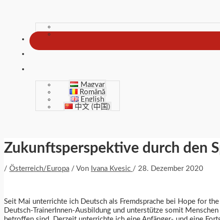
Magyar
Română
English
中文 (中国)
Zukunftsperspektive durch den S
/
Österreich/Europa
/ Von
Ivana Kvesic
/
28. Dezember 2020
Seit Mai unterrichte ich Deutsch als Fremdsprache bei Hope for the
Deutsch-TrainerInnen-Ausbildung und unterstütze somit Menschen 
betroffen sind. Derzeit unterrichte ich eine Anfänger- und eine For