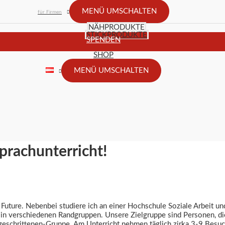
MENÜ UMSCHALTEN
für Firmen
NÄHPRODUKTE
STICKPRODUKTE
SPENDEN
SHOP
MENÜ UMSCHALTEN
prachunterricht!
 Future. Nebenbei studiere ich an einer Hochschule Soziale Arbeit u
in verschiedenen Randgruppen. Unsere Zielgruppe sind Personen, d
tgeschrittenen-Gruppe. Am Unterricht nehmen täglich zirka 3-9 Besuch