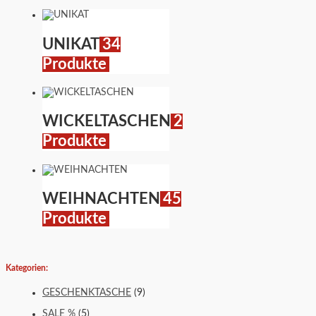
UNIKAT
34
Produkte
WICKELTASCHEN
2
Produkte
WEIHNACHTEN
45
Produkte
Kategorien:
GESCHENKTASCHE
(9)
SALE %
(5)