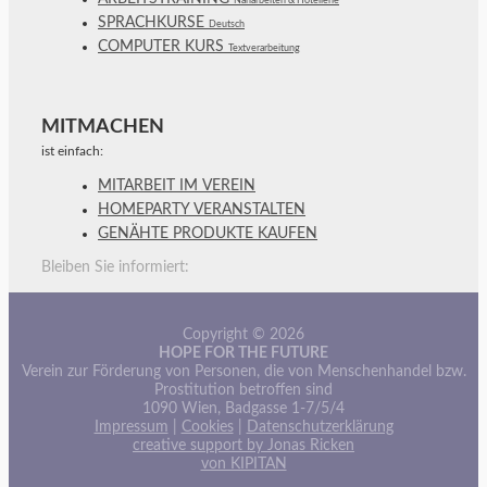
Näharbeiten & Hotellerie
SPRACHKURSE
Deutsch
COMPUTER KURS
Textverarbeitung
MITMACHEN
ist einfach:
MITARBEIT IM VEREIN
HOMEPARTY VERANSTALTEN
GENÄHTE PRODUKTE KAUFEN
Bleiben Sie informiert:
Copyright © 2026
HOPE FOR THE FUTURE
Verein zur Förderung von Personen, die von Menschenhandel bzw.
Prostitution betroffen sind
1090 Wien, Badgasse 1-7/5/4
Impressum
|
Cookies
|
Datenschutzerklärung
creative support by Jonas Ricken
von KIPITAN