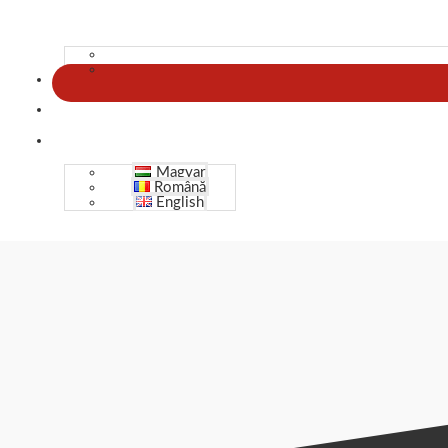
Ja, ich möchte eine Einladung zum Newsletter haben*
Bitte beweise, dass du kein Spambot bist und wähle das Symbol
St
Magyar
Română
English