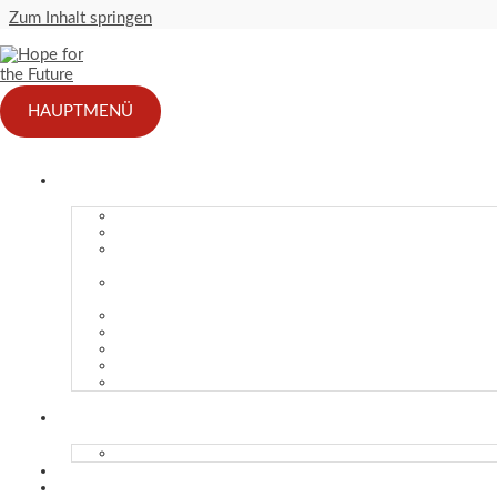
Zum Inhalt springen
Startseite
Newsletter
HAUPTMENÜ
Newsletter bes
Jetzt den Newsletter bestellen!
Wir informieren per Newsletter über kommende Termine und Veranst