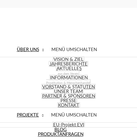
tellen
ÜBER UNS
MENÜ UMSCHALTEN
VISION & ZIEL
JAHRESBERICHTE
AKTUELLES
aus dem Verein
INFORMATIONEN
Prostitution & Menschenhandel
VORSTAND & STATUTEN
UNSER TEAM
PARTNER & SPONSOREN
altungen und informieren über die Aktivitäten des Vereins. Hier kön
PRESSE
KONTAKT
PROJEKTE
MENÜ UMSCHALTEN
EU-Projekt EVI
BLOG
PRODUKTANFRAGEN