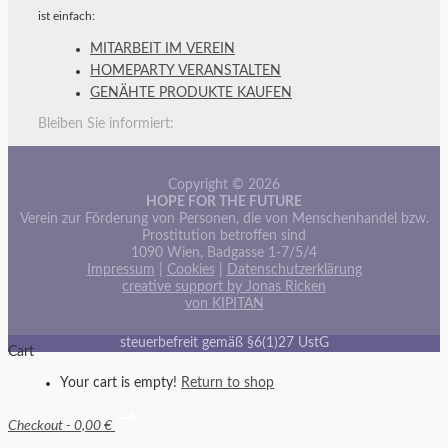
ist einfach:
MITARBEIT IM VEREIN
HOMEPARTY VERANSTALTEN
GENÄHTE PRODUKTE KAUFEN
Bleiben Sie informiert:
Copyright © 2026
HOPE FOR THE FUTURE
Verein zur Förderung von Personen, die von Menschenhandel bzw.
Prostitution betroffen sind
1090 Wien, Badgasse 1-7/5/4
Impressum
|
Cookies
|
Datenschutzerklärung
creative support by Jonas Ricken
von KIPITAN
steuerbefreit gemäß §6(1)27 UstG
Cart
Your cart is empty!
Return to shop
Checkout
-
0,00 €