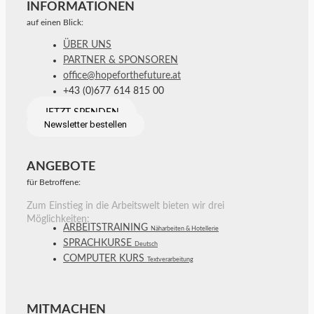
INFORMATIONEN
auf einen Blick:
ÜBER UNS
PARTNER & SPONSOREN
office@hopeforthefuture.at
+43 (0)677 614 815 00
JETZT SPENDEN
Newsletter bestellen
ANGEBOTE
für Betroffene:
Zum Einstieg in die Arbeitswelt bieten wir drei
Möglichkeiten:
ARBEITSTRAINING
Näharbeiten & Hotellerie
SPRACHKURSE
Deutsch
COMPUTER KURS
Textverarbeitung
MITMACHEN