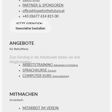
ÜBER UNS
PARTNER & SPONSOREN
office@hopeforthefuture.at
+43 (0)677 614 815 00
JETZT SPENDEN
Newsletter bestellen
ANGEBOTE
für Betroffene:
Zum Einstieg in die Arbeitswelt bieten wir drei
Möglichkeiten:
ARBEITSTRAINING
Näharbeiten & Hotellerie
SPRACHKURSE
Deutsch
COMPUTER KURS
Textverarbeitung
MITMACHEN
ist einfach:
MITARBEIT IM VEREIN