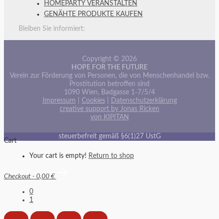
HOMEPARTY VERANSTALTEN
GENÄHTE PRODUKTE KAUFEN
Bleiben Sie informiert:
Copyright © 2026
HOPE FOR THE FUTURE
Verein zur Förderung von Personen, die von Menschenhandel bzw.
Prostitution betroffen sind
1090 Wien, Badgasse 1-7/5/4
Impressum
|
Cookies
|
Datenschutzerklärung
creative support by Jonas Ricken
von KIPITAN
steuerbefreit gemäß §6(1)27 UstG
Cart
Your cart is empty!
Return to shop
Checkout
-
0,00 €
0
1