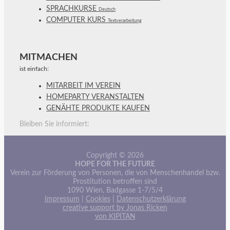
SPRACHKURSE
Deutsch
COMPUTER KURS
Textverarbeitung
MITMACHEN
ist einfach:
MITARBEIT IM VEREIN
HOMEPARTY VERANSTALTEN
GENÄHTE PRODUKTE KAUFEN
Bleiben Sie informiert:
Copyright © 2026
HOPE FOR THE FUTURE
Verein zur Förderung von Personen, die von Menschenhandel bzw.
Prostitution betroffen sind
1090 Wien, Badgasse 1-7/5/4
Impressum
|
Cookies
|
Datenschutzerklärung
creative support by Jonas Ricken
von KIPITAN