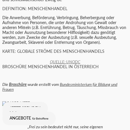
und schnellwachsender Zweig ist.
DEFINITION: MENSCHENHANDEL
Die Anwerbung, Beförderung, Verbringung, Beherbergung oder
Aufnahme von Personen, die unter Androhung von Gewalt oder
anderen Mitteln (z.B. Entführung, Betrug, Täuschung, Missbrauch von
Macht oder Ausnutzung besonderer Hilflosigkeit) dazu genötigt
werden, zum Zwecke der Ausbeutung (z.B. sexuelle Ausbeutung,
Zwangsarbeit, Sklaverei oder Entfernung von Organen).
KARTE: GLOBALE STRÖME DES MENSCHENHANDELS
QUELLE: UNODC
BROSCHÜRE MENSCHENHANDEL IN ÖSTERREICH
Die
Broschüre
wurde erstellt vom
Bundesministerium für Bildung und
Frauen
JETZT SPENDEN
Mehr
über den Verein
ANGEBOTE
für Betroffene
„Frei zu sein bedeutet nicht nur, seine eigenen