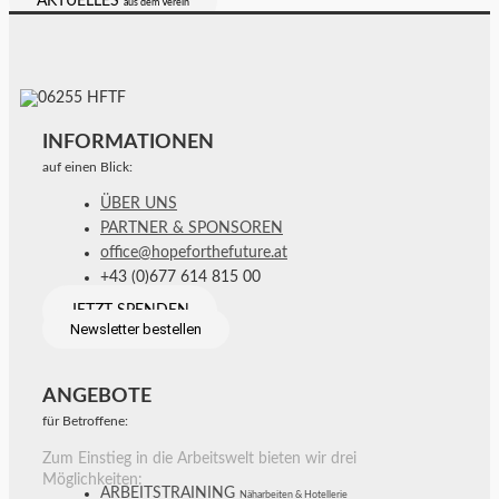
AKTUELLES
aus dem Verein
INFORMATIONEN
auf einen Blick:
ÜBER UNS
PARTNER & SPONSOREN
office@hopeforthefuture.at
+43 (0)677 614 815 00
JETZT SPENDEN
Newsletter bestellen
ANGEBOTE
für Betroffene:
Zum Einstieg in die Arbeitswelt bieten wir drei
Möglichkeiten:
ARBEITSTRAINING
Näharbeiten & Hotellerie