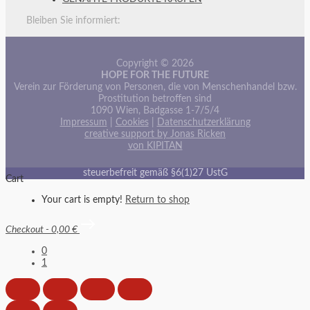
Bleiben Sie informiert:
Copyright © 2026
HOPE FOR THE FUTURE
Verein zur Förderung von Personen, die von Menschenhandel bzw.
Prostitution betroffen sind
1090 Wien, Badgasse 1-7/5/4
Impressum
|
Cookies
|
Datenschutzerklärung
creative support by Jonas Ricken
von KIPITAN
steuerbefreit gemäß §6(1)27 UstG
Cart
Your cart is empty!
Return to shop
Checkout
-
0,00 €
0
1