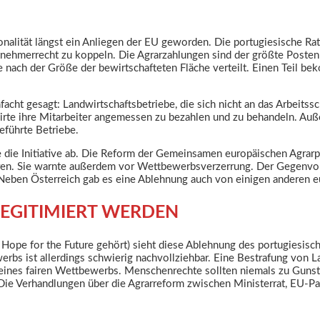
nalität längst ein Anliegen der EU geworden. Die portugiesische Rats
tnehmerrecht zu koppeln. Die Agrarzahlungen sind der größte Posten
be nach der Größe der bewirtschafteten Fläche verteilt. Einen Teil
cht gesagt: Landwirtschaftsbetriebe, die sich nicht an das Arbeitssch
wirte ihre Mitarbeiter angemessen zu bezahlen und zu behandeln. Auß
eführte Betriebe.
e die Initiative ab. Die Reform der Gemeinsamen europäischen Agrarpo
eren. Sie warnte außerdem vor Wettbewerbsverzerrung. Der Gegenvo
 Neben Österreich gab es eine Ablehnung auch von einigen anderen e
LEGITIMIERT WERDEN
ope for the Future gehört) sieht diese Ablehnung des portugiesisch
rbs ist allerdings schwierig nachvollziehbar. Eine Bestrafung von L
g eines fairen Wettbewerbs. Menschenrechte sollten niemals zu Gun
. Die Verhandlungen über die Agrarreform zwischen Ministerrat, EU