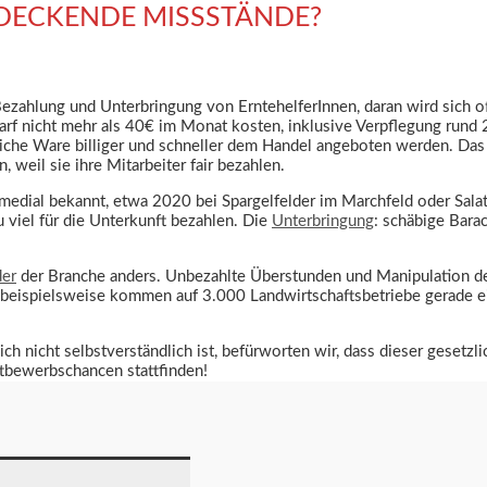
DECKENDE MISSSTÄNDE?
Bezahlung und Unterbringung von ErntehelferInnen, daran wird sich o
 darf nicht mehr als 40€ im Monat kosten, inklusive Verpflegung run
liche Ware billiger und schneller dem Handel angeboten werden. Das
 weil sie ihre Mitarbeiter fair bezahlen.
medial bekannt, etwa 2020 bei Spargelfelder im Marchfeld oder Salat
 viel für die Unterkunft bezahlen. Die
Unterbringung
: schäbige Bara
der
der Branche anders. Unbezahlte Überstunden und Manipulation de
rk beispielsweise kommen auf 3.000 Landwirtschaftsbetriebe gerade ei
 nicht selbstverständlich ist, befürworten wir, dass dieser gesetzli
ttbewerbschancen stattfinden!