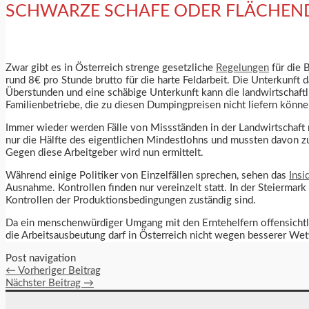
SCHWARZE SCHAFE ODER FLÄCHEN
Zwar gibt es in Österreich strenge gesetzliche
Regelungen
für die 
rund 8€ pro Stunde brutto für die harte Feldarbeit. Die Unterkunft
Überstunden und eine schäbige Unterkunft kann die landwirtschaft
Familienbetriebe, die zu diesen Dumpingpreisen nicht liefern können,
Immer wieder werden Fälle von Missständen in der Landwirtschaft 
nur die Hälfte des eigentlichen Mindestlohns und mussten davon zu
Gegen diese Arbeitgeber wird nun ermittelt.
Während einige Politiker von Einzelfällen sprechen, sehen das
Insi
Ausnahme. Kontrollen finden nur vereinzelt statt. In der Steierma
Kontrollen der Produktionsbedingungen zuständig sind.
Da ein menschenwürdiger Umgang mit den Erntehelfern offensichtlich
die Arbeitsausbeutung darf in Österreich nicht wegen besserer We
Post navigation
←
Vorheriger Beitrag
Nächster Beitrag
→