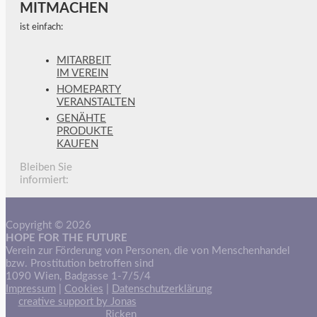
MITMACHEN
ist einfach:
MITARBEIT
IM VEREIN
HOMEPARTY
VERANSTALTEN
GENÄHTE
PRODUKTE
KAUFEN
Bleiben Sie
informiert:
Copyright © 2026
HOPE FOR THE FUTURE
Verein zur Förderung von Personen, die von Menschenhandel
bzw. Prostitution betroffen sind
1090 Wien, Badgasse 1-7/5/4
Impressum
|
Cookies
|
Datenschutzerklärung
creative support by Jonas
Ricken