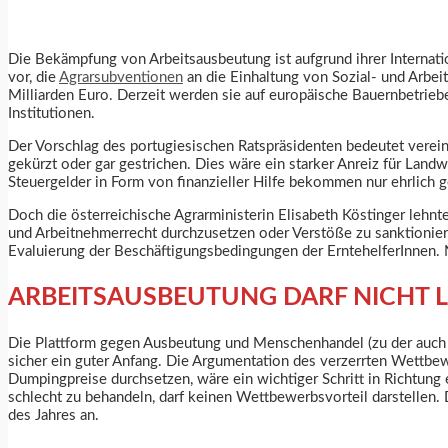
Die Bekämpfung von Arbeitsausbeutung ist aufgrund ihrer Internatio
vor, die
Agrarsubventionen
an die Einhaltung von Sozial- und Arbei
Milliarden Euro. Derzeit werden sie auf europäische Bauernbetrie
Institutionen.
Der Vorschlag des portugiesischen Ratspräsidenten bedeutet vereinfa
gekürzt oder gar gestrichen. Dies wäre ein starker Anreiz für Land
Steuergelder in Form von finanzieller Hilfe bekommen nur ehrlich g
Doch die österreichische Agrarministerin Elisabeth Köstinger lehnt
und Arbeitnehmerrecht durchzusetzen oder Verstöße zu sanktioni
Evaluierung der Beschäftigungsbedingungen der ErntehelferInnen.
ARBEITSAUSBEUTUNG DARF NICHT 
Die Plattform gegen Ausbeutung und Menschenhandel (zu der auch H
sicher ein guter Anfang. Die Argumentation des verzerrten Wettbewe
Dumpingpreise durchsetzen, wäre ein wichtiger Schritt in Richtun
schlecht zu behandeln, darf keinen Wettbewerbsvorteil darstellen
des Jahres an.