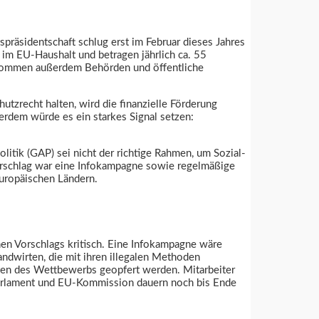
präsidentschaft schlug erst im Februar dieses Jahres
 im EU-Haushalt und betragen jährlich ca. 55
 bekommen außerdem Behörden und öffentliche
utzrecht halten, wird die finanzielle Förderung
erdem würde es ein starkes Signal setzen:
litik (GAP) sei nicht der richtige Rahmen, um Sozial-
rschlag war eine Infokampagne sowie regelmäßige
uropäischen Ländern.
en Vorschlags kritisch. Eine Infokampagne wäre
andwirten, die mit ihren illegalen Methoden
sten des Wettbewerbs geopfert werden. Mitarbeiter
-Parlament und EU-Kommission dauern noch bis Ende