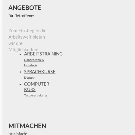
ANGEBOTE
für Betroffene:
Zum Einstieg in die
Arbeitswelt bieten
wir drei
Möglichkeiten:
ARBEITSTRAINING
Näharbeiten &
Hotellerie
SPRACHKURSE
Deutsch
COMPUTER
KURS
Textverarbeitung
MITMACHEN
ist einfach: