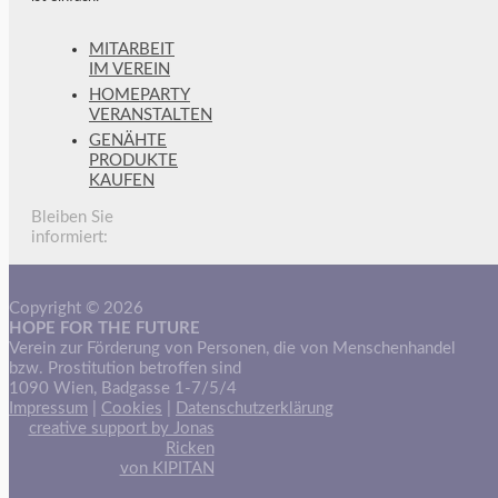
MITARBEIT
IM VEREIN
HOMEPARTY
VERANSTALTEN
GENÄHTE
PRODUKTE
KAUFEN
Bleiben Sie
informiert:
Copyright © 2026
HOPE FOR THE FUTURE
Verein zur Förderung von Personen, die von Menschenhandel
bzw. Prostitution betroffen sind
1090 Wien, Badgasse 1-7/5/4
Impressum
|
Cookies
|
Datenschutzerklärung
creative support by Jonas
Ricken
von KIPITAN