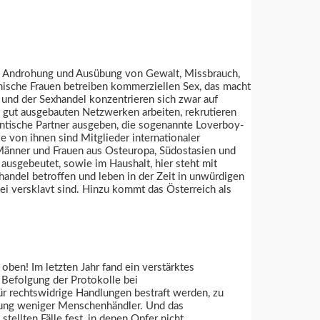
ch Androhung und Ausübung von Gewalt, Missbrauch,
chische Frauen betreiben kommerziellen Sex, das macht
 und der Sexhandel konzentrieren sich zwar auf
 gut ausgebauten Netzwerken arbeiten, rekrutieren
antische Partner ausgeben, die sogenannte Loverboy-
von ihnen sind Mitglieder internationaler
 Männer und Frauen aus Osteuropa, Südostasien und
usgebeutet, sowie im Haushalt, hier steht mit
andel betroffen und leben in der Zeit in unwürdigen
i versklavt sind. Hinzu kommt das Österreich als
oben! Im letzten Jahr fand ein verstärktes
 Befolgung der Protokolle bei
ür rechtswidrige Handlungen bestraft werden, zu
erung weniger Menschenhändler. Und das
ellten Fälle fest, in denen Opfer nicht