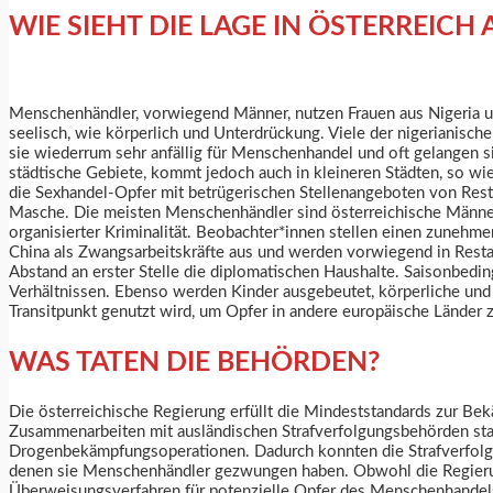
WIE SIEHT DIE LAGE IN ÖSTERREICH 
Menschenhändler, vorwiegend Männer, nutzen Frauen aus Nigeria 
seelisch, wie körperlich und Unterdrückung. Viele der nigerianisc
sie wiederrum sehr anfällig für Menschenhandel und oft gelangen si
städtische Gebiete, kommt jedoch auch in kleineren Städten, so w
die Sexhandel-Opfer mit betrügerischen Stellenangeboten von Resta
Masche. Die meisten Menschenhändler sind österreichische Männer 
organisierter Kriminalität. Beobachter*innen stellen einen zuneh
China als Zwangsarbeitskräfte aus und werden vorwiegend in Resta
Abstand an erster Stelle die diplomatischen Haushalte. Saisonbed
Verhältnissen. Ebenso werden Kinder ausgebeutet, körperliche und
Transitpunkt genutzt wird, um Opfer in andere europäische Länder 
WAS TATEN DIE BEHÖRDEN?
Die österreichische Regierung erfüllt die Mindeststandards zur Bek
Zusammenarbeiten mit ausländischen Strafverfolgungsbehörden sta
Drogenbekämpfungsoperationen. Dadurch konnten die Strafverfolgung
denen sie Menschenhändler gezwungen haben. Obwohl die Regierung
Überweisungsverfahren für potenzielle Opfer des Menschenhandels, 