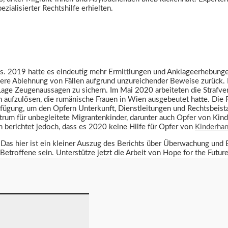
ialisierter Rechtshilfe erhielten.
. 2019 hatte es eindeutig mehr Ermittlungen und Anklageerhebungen
gere Ablehnung von Fällen aufgrund unzureichender Beweise zurück.
 Lage Zeugenaussagen zu sichern. Im Mai 2020 arbeiteten die Strafv
 aufzulösen, die rumänische Frauen in Wien ausgebeutet hatte. Die 
ügung, um den Opfern Unterkunft, Dienstleitungen und Rechtsbeista
ntrum für unbegleitete Migrantenkinder, darunter auch Opfer von Kind
m berichtet jedoch, dass es 2020 keine Hilfe für Opfer von
Kinderhan
nd. Das hier ist ein kleiner Auszug des Berichts über Überwachung u
Betroffene sein. Unterstütze jetzt die Arbeit von Hope for the Futur