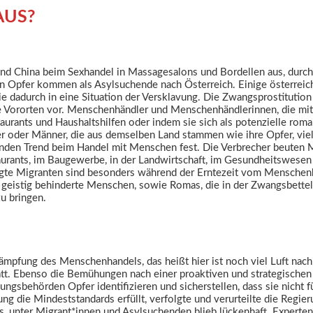
AUS?
und China beim Sexhandel in Massagesalons und Bordellen aus, dur
hen Opfer kommen als Asylsuchende nach Österreich. Einige österrei
e dadurch in eine Situation der Versklavung. Die Zwangsprostitution
ie Vororten vor. Menschenhändler und Menschenhändlerinnen, die mit
urants und Haushaltshilfen oder indem sie sich als potenzielle rom
oder Männer, die aus demselben Land stammen wie ihre Opfer, viele 
menden Trend beim Handel mit Menschen fest. Die Verbrecher beuten
urants, im Baugewerbe, in der Landwirtschaft, im Gesundheitswesen a
ingte Migranten sind besonders während der Erntezeit vom Menschenh
 geistig behinderte Menschen, sowie Romas, die in der Zwangsbettele
zu bringen.
ämpfung des Menschenhandels, das heißt hier ist noch viel Luft nach 
tt. Ebenso die Bemühungen nach einer proaktiven und strategischen
sbehörden Opfer identifizieren und sicherstellen, dass sie nicht f
 die Mindeststandards erfüllt, verfolgte und verurteilte die Regi
unter Migrant*innen und Asylsuchenden blieb lückenhaft. Experten st