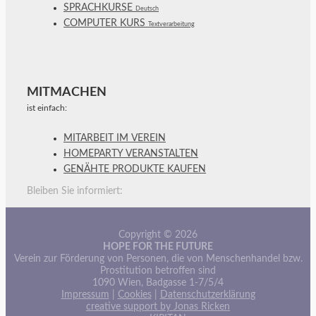
SPRACHKURSE
Deutsch
COMPUTER KURS
Textverarbeitung
MITMACHEN
ist einfach:
MITARBEIT IM VEREIN
HOMEPARTY VERANSTALTEN
GENÄHTE PRODUKTE KAUFEN
Bleiben Sie informiert:
Copyright © 2026
HOPE FOR THE FUTURE
Verein zur Förderung von Personen, die von Menschenhandel bzw.
Prostitution betroffen sind
1090 Wien, Badgasse 1-7/5/4
Impressum
|
Cookies
|
Datenschutzerklärung
creative support by Jonas Ricken