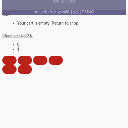
von KIPITAN
steuerbefreit gemäß §6(1)27 UstG
Cart
Your cart is empty!
Return to shop
Checkout
-
0,00 €
0
1