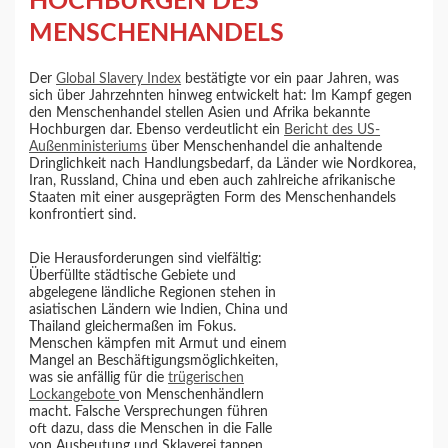
HOCHBURGEN DES
MENSCHENHANDELS
Der
Global Slavery Index
bestätigte vor ein paar Jahren, was
sich über Jahrzehnten hinweg entwickelt hat: Im Kampf gegen
den Menschenhandel stellen Asien und Afrika bekannte
Hochburgen dar. Ebenso verdeutlicht ein
Bericht des US-
Außenministeriums
über Menschenhandel die anhaltende
Dringlichkeit nach Handlungsbedarf, da Länder wie Nordkorea,
Iran, Russland, China und eben auch zahlreiche afrikanische
Staaten mit einer ausgeprägten Form des Menschenhandels
konfrontiert sind.
Die Herausforderungen sind vielfältig:
Überfüllte städtische Gebiete und
abgelegene ländliche Regionen stehen in
asiatischen Ländern wie Indien, China und
Thailand gleichermaßen im Fokus.
Menschen kämpfen mit Armut und einem
Mangel an Beschäftigungsmöglichkeiten,
was sie anfällig für die
trügerischen
Lockangebote
von Menschenhändlern
macht. Falsche Versprechungen führen
oft dazu, dass die Menschen in die Falle
von Ausbeutung und Sklaverei tappen.