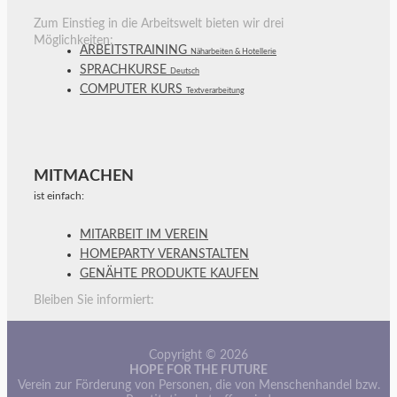
Zum Einstieg in die Arbeitswelt bieten wir drei
Möglichkeiten:
ARBEITSTRAINING
Näharbeiten & Hotellerie
SPRACHKURSE
Deutsch
COMPUTER KURS
Textverarbeitung
MITMACHEN
ist einfach:
MITARBEIT IM VEREIN
HOMEPARTY VERANSTALTEN
GENÄHTE PRODUKTE KAUFEN
Bleiben Sie informiert:
Copyright © 2026
HOPE FOR THE FUTURE
Verein zur Förderung von Personen, die von Menschenhandel bzw.