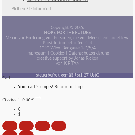
Bleiben Sie informiert:
Copyright © 2026
HOPE FOR THE FUTURE
Verein zur Förderung von Personen, die von Menschenhandel bzw.
Prostitution betroffen sind
1090 Wien, Badgasse 1-7/5/4
Impressum
|
Cookies
|
Datenschutzerklärung
creative support by Jonas Ricken
von KIPITAN
steuerbefreit gemäß §6(1)27 UstG
Cart
Your cart is empty!
Return to shop
Checkout
-
0,00 €
0
1