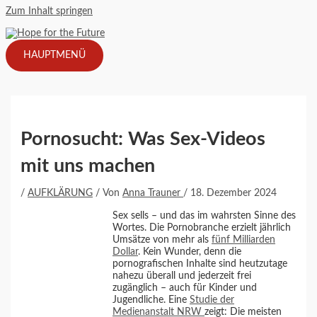
Zum Inhalt springen
HAUPTMENÜ
Pornosucht: Was Sex-Videos
mit uns machen
/
AUFKLÄRUNG
/ Von
Anna Trauner
/
18. Dezember 2024
Sex sells – und das im wahrsten Sinne des
Wortes. Die Pornobranche erzielt jährlich
Umsätze von mehr als
fünf Milliarden
Dollar
. Kein Wunder, denn die
pornografischen Inhalte sind heutzutage
nahezu überall und jederzeit frei
zugänglich – auch für Kinder und
Jugendliche. Eine
Studie der
Medienanstalt NRW
zeigt: Die meisten