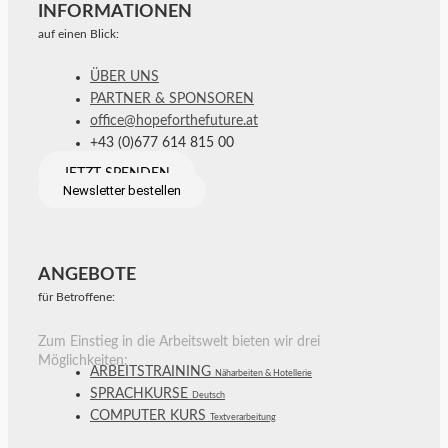
INFORMATIONEN
auf einen Blick:
ÜBER UNS
PARTNER & SPONSOREN
office@hopeforthefuture.at
+43 (0)677 614 815 00
JETZT SPENDEN
Newsletter bestellen
ANGEBOTE
für Betroffene:
Zum Einstieg in die Arbeitswelt bieten wir drei
Möglichkeiten:
ARBEITSTRAINING
Näharbeiten & Hotellerie
SPRACHKURSE
Deutsch
COMPUTER KURS
Textverarbeitung