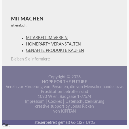
MITMACHEN
ist einfach:
MITARBEIT IM VEREIN
HOMEPARTY VERANSTALTEN
GENÄHTE PRODUKTE KAUFEN
Bleiben Sie informiert:
Copyright © 2026
HOPE FOR THE FUTURE
Verein zur Förderung von Personen, die von Menschenhandel bzw.
Prostitution betroffen sind
1090 Wien, Badgasse 1-7/5/4
Impressum
|
Cookies
|
Datenschutzerklärung
creative support by Jonas Ricken
von KIPITAN
steuerbefreit gemäß §6(1)27 UstG
Cart