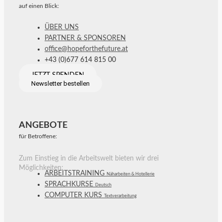
auf einen Blick:
ÜBER UNS
PARTNER & SPONSOREN
office@hopeforthefuture.at
+43 (0)677 614 815 00
JETZT SPENDEN
Newsletter bestellen
ANGEBOTE
für Betroffene:
Zum Einstieg in die Arbeitswelt bieten wir drei
Möglichkeiten:
ARBEITSTRAINING
Näharbeiten & Hotellerie
SPRACHKURSE
Deutsch
COMPUTER KURS
Textverarbeitung