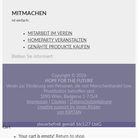
MITMACHEN
ist einfach:
MITARBEIT IM VEREIN
HOMEPARTY VERANSTALTEN
GENÄHTE PRODUKTE KAUFEN
Bleiben Sie informiert:
Copyright © 2026
HOPE FOR THE FUTURE
Verein zur Förderung von Personen, die von Menschenhandel bzw.
Prostitution betroffen sind
1090 Wien, Badgasse 1-7/5/4
Impressum
|
Cookies
|
Datenschutzerklärung
creative support by Jonas Ricken
von KIPITAN
steuerbefreit gemäß §6(1)27 UstG
Cart
Your cart is empty!
Return to shop