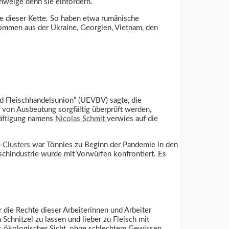
chweige denn sie einfordern.
e dieser Kette. So haben etwa rumänische
 kommen aus der Ukraine, Georgien, Vietnam, den
d Fleischhandelsunion“ (UEVBV) sagte, die
l von Ausbeutung sorgfältig überprüft werden,
häftigung namens
Nicolas Schmit
verwies auf die
-Clusters
war Tönnies zu Beginn der Pandemie in den
schindustrie wurde mit Vorwürfen konfrontiert. Es
 die Rechte dieser Arbeiterinnen und Arbeiter
chnitzel zu lassen und lieber zu Fleisch mit
aus ökologischer Sicht, ohne schlechtem Gewissen