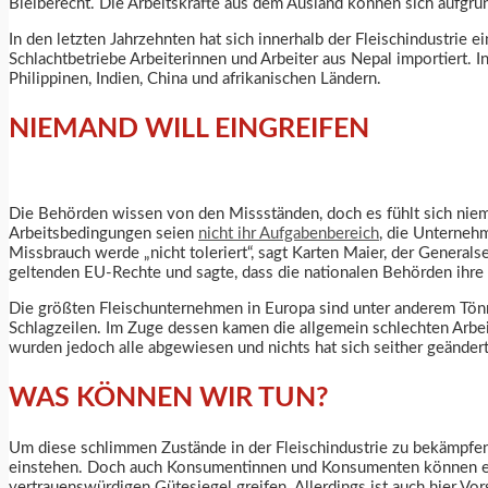
Bleiberecht. Die Arbeitskräfte aus dem Ausland können sich aufgru
In den letzten Jahrzehnten hat sich innerhalb der Fleischindustrie ei
Schlachtbetriebe Arbeiterinnen und Arbeiter aus Nepal importiert. 
Philippinen, Indien, China und afrikanischen Ländern.
NIEMAND WILL EINGREIFEN
Die Behörden wissen von den Missständen, doch es fühlt sich niem
Arbeitsbedingungen seien
nicht ihr Aufgabenbereich
, die Unternehm
Missbrauch werde „nicht toleriert“, sagt Karten Maier, der Gener
geltenden EU-Rechte und sagte, dass die nationalen Behörden ihre 
Die größten Fleischunternehmen in Europa sind unter anderem Tön
Schlagzeilen. Im Zuge dessen kamen die allgemein schlechten Arbei
wurden jedoch alle abgewiesen und nichts hat sich seither geändert
WAS KÖNNEN WIR TUN?
Um diese schlimmen Zustände in der Fleischindustrie zu bekämpfen, 
einstehen. Doch auch Konsumentinnen und Konsumenten können etwas 
vertrauenswürdigen Gütesiegel greifen. Allerdings ist auch hier Vo