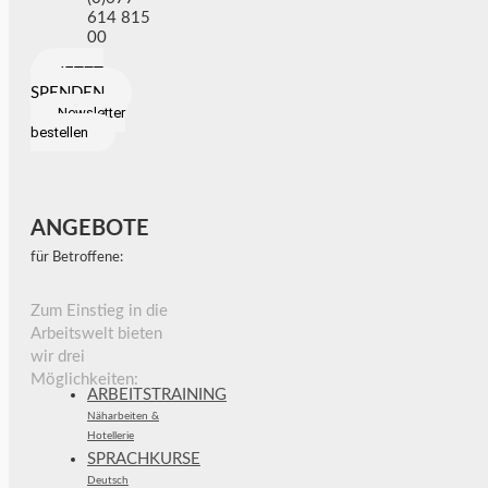
614 815
00
JETZT
SPENDEN
Newsletter
bestellen
ANGEBOTE
für Betroffene:
Zum Einstieg in die
Arbeitswelt bieten
wir drei
Möglichkeiten:
ARBEITSTRAINING
Näharbeiten &
Hotellerie
SPRACHKURSE
Deutsch