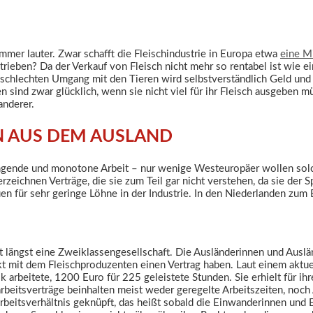
immer lauter. Zwar schafft die Fleischindustrie in Europa etwa
eine Mi
rieben? Da der Verkauf von Fleisch nicht mehr so rentabel ist wie ei
 schlechten Umgang mit den Tieren wird selbstverständlich Geld und 
 sind zwar glücklich, wenn sie nicht viel für ihr Fleisch ausgeben m
anderer.
N AUS DEM AUSLAND
trengende und monotone Arbeit – nur wenige Westeuropäer wollen s
ichnen Verträge, die sie zum Teil gar nicht verstehen, da sie der Sp
n für sehr geringe Löhne in der Industrie. In den Niederlanden zum Be
t längst eine Zweiklassengesellschaft. Die Ausländerinnen und Auslä
rekt mit dem Fleischproduzenten einen Vertrag haben. Laut einem aktu
k arbeitete, 1200 Euro für 225 geleistete Stunden. Sie erhielt für ihr
rbeitsverträge beinhalten meist weder geregelte Arbeitszeiten, noc
rbeitsverhältnis geknüpft, das heißt sobald die Einwanderinnen und E