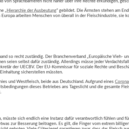
nd von Sprachbarrieren nicht näher über ihre Rechte erkundigen, ges
ne „
Hierarchie der Ausbeutung
“ gebildet. Die Ärmsten stehen am End
In Europa arbeiten Menschen von überall in der Fleischindustrie, sie
and so recht zuständig. Der Branchenverband „Europäische Vieh- un
en seien selbst dafür zuständig. Allerdings müsse jeder Verdachtsfal
alsekretär der UECBV. Der EU-Kommissar für soziale Rechte und Besc
Einhaltung sicherstellen müssten.
nies und Westfleisch, beide aus Deutschland. Aufgrund eines
Corona
tsbedingungen dieses Betriebes ans Tageslicht und die gesamte Flei
.
müsste sich endlich eine Instanz dafür verantwortlich fühlen und für
zur Besserung beitragen. Es gilt, die Finger vom extrem billigen S
rsicht geboten. Viele Gütesiegel garantieren zwar, dass das Fleisch 