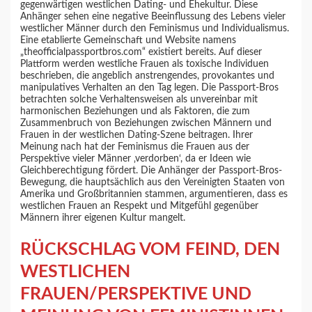
gegenwärtigen westlichen Dating- und Ehekultur. Diese
Anhänger sehen eine negative Beeinflussung des Lebens vieler
westlicher Männer durch den Feminismus und Individualismus.
Eine etablierte Gemeinschaft und Website namens
„theofficialpassportbros.com“ existiert bereits. Auf dieser
Plattform werden westliche Frauen als toxische Individuen
beschrieben, die angeblich anstrengendes, provokantes und
manipulatives Verhalten an den Tag legen. Die Passport-Bros
betrachten solche Verhaltensweisen als unvereinbar mit
harmonischen Beziehungen und als Faktoren, die zum
Zusammenbruch von Beziehungen zwischen Männern und
Frauen in der westlichen Dating-Szene beitragen. Ihrer
Meinung nach hat der Feminismus die Frauen aus der
Perspektive vieler Männer ‚verdorben‘, da er Ideen wie
Gleichberechtigung fördert. Die Anhänger der Passport-Bros-
Bewegung, die hauptsächlich aus den Vereinigten Staaten von
Amerika und Großbritannien stammen, argumentieren, dass es
westlichen Frauen an Respekt und Mitgefühl gegenüber
Männern ihrer eigenen Kultur mangelt.
RÜCKSCHLAG VOM FEIND, DEN
WESTLICHEN
FRAUEN/PERSPEKTIVE UND