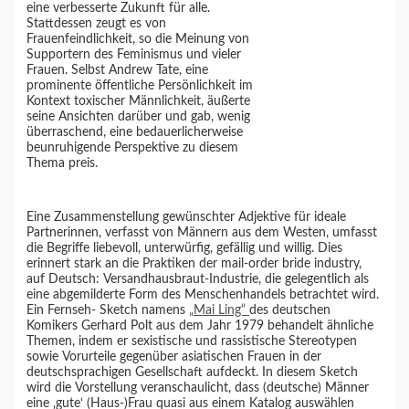
eine verbesserte Zukunft für alle.
Stattdessen zeugt es von
Frauenfeindlichkeit, so die Meinung von
Supportern des Feminismus und vieler
Frauen. Selbst Andrew Tate, eine
prominente öffentliche Persönlichkeit im
Kontext toxischer Männlichkeit, äußerte
seine Ansichten darüber und gab, wenig
überraschend, eine bedauerlicherweise
beunruhigende Perspektive zu diesem
Thema preis.
Eine Zusammenstellung gewünschter Adjektive für ideale
Partnerinnen, verfasst von Männern aus dem Westen, umfasst
die Begriffe liebevoll, unterwürfig, gefällig und willig. Dies
erinnert stark an die Praktiken der mail-order bride industry,
auf Deutsch: Versandhausbraut-Industrie, die gelegentlich als
eine abgemilderte Form des Menschenhandels betrachtet wird.
Ein Fernseh- Sketch namens
„Mai Ling“
des deutschen
Komikers Gerhard Polt aus dem Jahr 1979 behandelt ähnliche
Themen, indem er sexistische und rassistische Stereotypen
sowie Vorurteile gegenüber asiatischen Frauen in der
deutschsprachigen Gesellschaft aufdeckt. In diesem Sketch
wird die Vorstellung veranschaulicht, dass (deutsche) Männer
eine ‚gute‘ (Haus-)Frau quasi aus einem Katalog auswählen