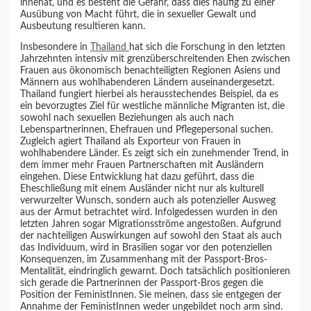
innehat, und es besteht die Gefahr, dass dies häufig zu einer
Ausübung von Macht führt, die in sexueller Gewalt und
Ausbeutung resultieren kann.
Insbesondere in
Thailand
hat sich die Forschung in den letzten
Jahrzehnten intensiv mit grenzüberschreitenden Ehen zwischen
Frauen aus ökonomisch benachteiligten Regionen Asiens und
Männern aus wohlhabenderen Ländern auseinandergesetzt.
Thailand fungiert hierbei als herausstechendes Beispiel, da es
ein bevorzugtes Ziel für westliche männliche Migranten ist, die
sowohl nach sexuellen Beziehungen als auch nach
Lebenspartnerinnen, Ehefrauen und Pflegepersonal suchen.
Zugleich agiert Thailand als Exporteur von Frauen in
wohlhabendere Länder. Es zeigt sich ein zunehmender Trend, in
dem immer mehr Frauen Partnerschaften mit Ausländern
eingehen. Diese Entwicklung hat dazu geführt, dass die
Eheschließung mit einem Ausländer nicht nur als kulturell
verwurzelter Wunsch, sondern auch als potenzieller Ausweg
aus der Armut betrachtet wird. Infolgedessen wurden in den
letzten Jahren sogar Migrationsströme angestoßen. Aufgrund
der nachteiligen Auswirkungen auf sowohl den Staat als auch
das Individuum, wird in Brasilien sogar vor den potenziellen
Konsequenzen, im Zusammenhang mit der Passport-Bros-
Mentalität, eindringlich gewarnt. Doch tatsächlich positionieren
sich gerade die Partnerinnen der Passport-Bros gegen die
Position der FeministInnen. Sie meinen, dass sie entgegen der
Annahme der FeministInnen weder ungebildet noch arm sind.