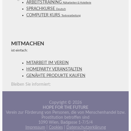
ARBEITSTRAINING
Näharbeiten & Hotellerie
SPRACHKURSE
Deutsch
COMPUTER KURS
Textverarbeitung
MITMACHEN
ist einfach:
MITARBEIT IM VEREIN
HOMEPARTY VERANSTALTEN
GENÄHTE PRODUKTE KAUFEN
Bleiben Sie informiert:
Copyright © 2026
HOPE FOR THE FUTURE
Verein zur Förderung von Personen, die von Menschenhandel bzw.
Prostitution betroffen sind
1090 Wien, Badgasse 1-7/5/4
Impressum
|
Cookies
|
Datenschutzerklärung