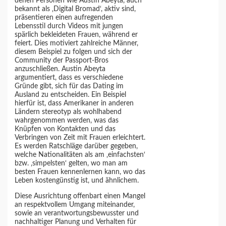
denen Personen wie Austin Abeyta, auch
bekannt als ‚Digital Bromad‘, aktiv sind,
präsentieren einen aufregenden
Lebensstil durch Videos mit jungen
spärlich bekleideten Frauen, während er
feiert. Dies motiviert zahlreiche Männer,
diesem Beispiel zu folgen und sich der
Community der Passport-Bros
anzuschließen. Austin Abeyta
argumentiert, dass es verschiedene
Gründe gibt, sich für das Dating im
Ausland zu entscheiden. Ein Beispiel
hierfür ist, dass Amerikaner in anderen
Ländern stereotyp als wohlhabend
wahrgenommen werden, was das
Knüpfen von Kontakten und das
Verbringen von Zeit mit Frauen erleichtert.
Es werden Ratschläge darüber gegeben,
welche Nationalitäten als am ‚einfachsten‘
bzw. ‚simpelsten‘ gelten, wo man am
besten Frauen kennenlernen kann, wo das
Leben kostengünstig ist, und ähnlichem.
Diese Ausrichtung offenbart einen Mangel
an respektvollem Umgang miteinander,
sowie an verantwortungsbewusster und
nachhaltiger Planung und Verhalten für