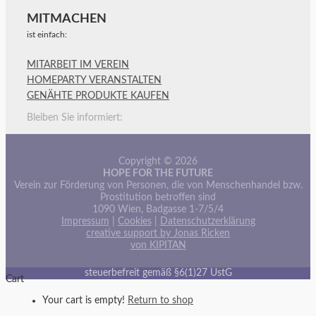
MITMACHEN
ist einfach:
MITARBEIT IM VEREIN
HOMEPARTY VERANSTALTEN
GENÄHTE PRODUKTE KAUFEN
Bleiben Sie informiert:
Copyright © 2026
HOPE FOR THE FUTURE
Verein zur Förderung von Personen, die von Menschenhandel bzw.
Prostitution betroffen sind
1090 Wien, Badgasse 1-7/5/4
Impressum
|
Cookies
|
Datenschutzerklärung
creative support by Jonas Ricken
von KIPITAN
steuerbefreit gemäß §6(1)27 UstG
Cart
Your cart is empty!
Return to shop