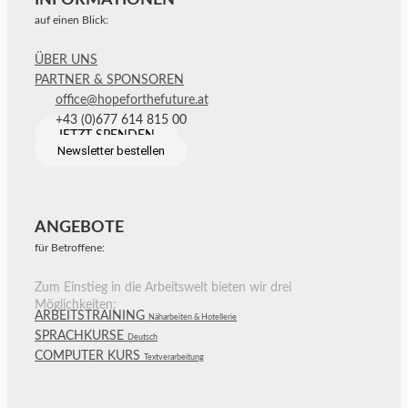
auf einen Blick:
ÜBER UNS
PARTNER & SPONSOREN
office@hopeforthefuture.at
+43 (0)677 614 815 00
JETZT SPENDEN
Newsletter bestellen
ANGEBOTE
für Betroffene:
Zum Einstieg in die Arbeitswelt bieten wir drei
Möglichkeiten:
ARBEITSTRAINING
Näharbeiten & Hotellerie
SPRACHKURSE
Deutsch
COMPUTER KURS
Textverarbeitung