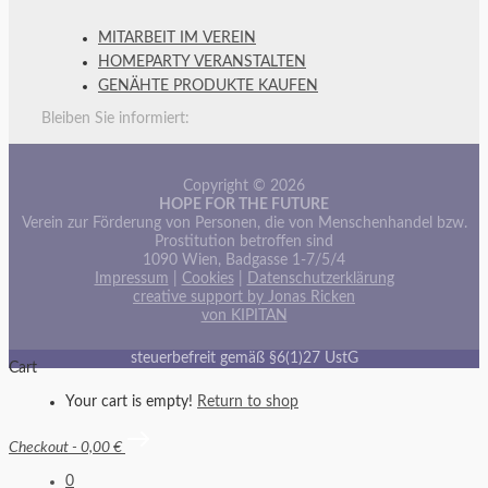
MITARBEIT IM VEREIN
HOMEPARTY VERANSTALTEN
GENÄHTE PRODUKTE KAUFEN
Bleiben Sie informiert:
Copyright © 2026
HOPE FOR THE FUTURE
Verein zur Förderung von Personen, die von Menschenhandel bzw.
Prostitution betroffen sind
1090 Wien, Badgasse 1-7/5/4
Impressum
|
Cookies
|
Datenschutzerklärung
creative support by Jonas Ricken
von KIPITAN
steuerbefreit gemäß §6(1)27 UstG
Cart
Your cart is empty!
Return to shop
Checkout
-
0,00 €
0