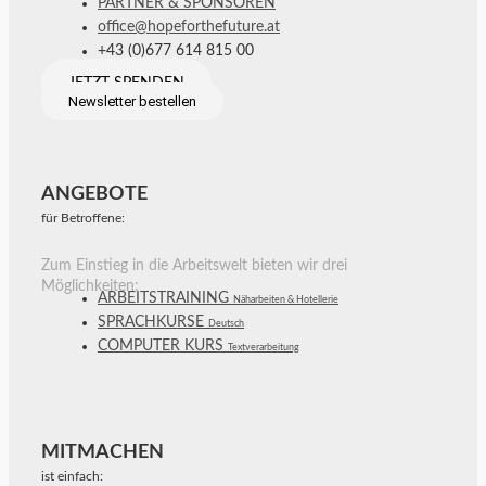
PARTNER & SPONSOREN
office@hopeforthefuture.at
+43 (0)677 614 815 00
JETZT SPENDEN
Newsletter bestellen
ANGEBOTE
für Betroffene:
Zum Einstieg in die Arbeitswelt bieten wir drei
Möglichkeiten:
ARBEITSTRAINING
Näharbeiten & Hotellerie
SPRACHKURSE
Deutsch
COMPUTER KURS
Textverarbeitung
MITMACHEN
ist einfach: