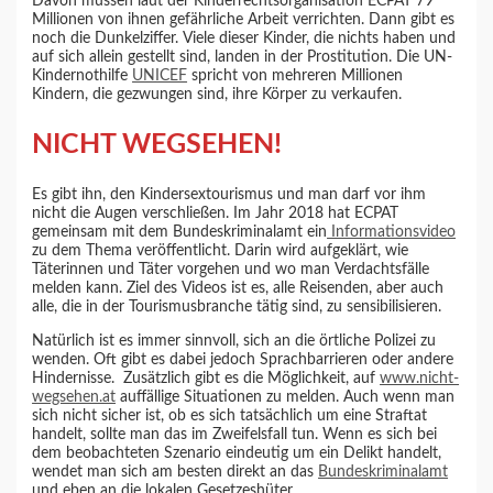
Davon müssen laut der Kinderrechtsorganisation ECPAT 79
Millionen von ihnen gefährliche Arbeit verrichten. Dann gibt es
noch die Dunkelziffer. Viele dieser Kinder, die nichts haben und
auf sich allein gestellt sind, landen in der Prostitution. Die UN-
Kindernothilfe
UNICEF
spricht von mehreren Millionen
Kindern, die gezwungen sind, ihre Körper zu verkaufen.
NICHT WEGSEHEN!
Es gibt ihn, den Kindersextourismus und man darf vor ihm
nicht die Augen verschließen. Im Jahr 2018 hat ECPAT
gemeinsam mit dem Bundeskriminalamt ein
Informationsvideo
zu dem Thema veröffentlicht. Darin wird aufgeklärt, wie
Täterinnen und Täter vorgehen und wo man Verdachtsfälle
melden kann. Ziel des Videos ist es, alle Reisenden, aber auch
alle, die in der Tourismusbranche tätig sind, zu sensibilisieren.
Natürlich ist es immer sinnvoll, sich an die örtliche Polizei zu
wenden. Oft gibt es dabei jedoch Sprachbarrieren oder andere
Hindernisse. Zusätzlich gibt es die Möglichkeit, auf
www.nicht-
wegsehen.at
auffällige Situationen zu melden. Auch wenn man
sich nicht sicher ist, ob es sich tatsächlich um eine Straftat
handelt, sollte man das im Zweifelsfall tun. Wenn es sich bei
dem beobachteten Szenario eindeutig um ein Delikt handelt,
wendet man sich am besten direkt an das
Bundeskriminalamt
und eben an die lokalen Gesetzeshüter.