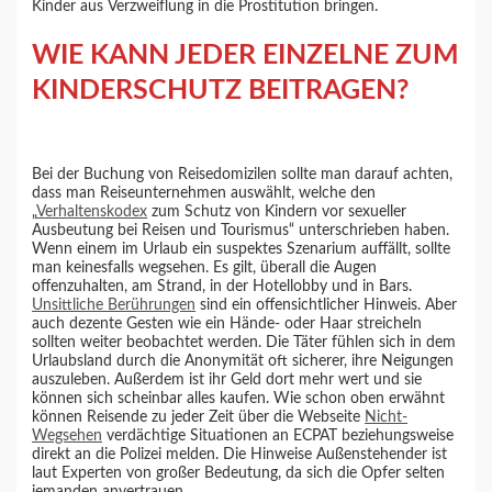
Kinder aus Verzweiflung in die Prostitution bringen.
WIE KANN JEDER EINZELNE ZUM
KINDERSCHUTZ BEITRAGEN?
Bei der Buchung von Reisedomizilen sollte man darauf achten,
dass man Reiseunternehmen auswählt, welche den
„
Verhaltenskodex
zum Schutz von Kindern vor sexueller
Ausbeutung bei Reisen und Tourismus“ unterschrieben haben.
Wenn einem im Urlaub ein suspektes Szenarium auffällt, sollte
man keinesfalls wegsehen. Es gilt, überall die Augen
offenzuhalten, am Strand, in der Hotellobby und in Bars.
Unsittliche Berührungen
sind ein offensichtlicher Hinweis. Aber
auch dezente Gesten wie ein Hände- oder Haar streicheln
sollten weiter beobachtet werden. Die Täter fühlen sich in dem
Urlaubsland durch die Anonymität oft sicherer, ihre Neigungen
auszuleben. Außerdem ist ihr Geld dort mehr wert und sie
können sich scheinbar alles kaufen. Wie schon oben erwähnt
können Reisende zu jeder Zeit über die Webseite
Nicht-
Wegsehen
verdächtige Situationen an ECPAT beziehungsweise
direkt an die Polizei melden. Die Hinweise Außenstehender ist
laut Experten von großer Bedeutung, da sich die Opfer selten
jemanden anvertrauen.