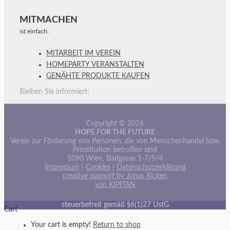
MITMACHEN
ist einfach:
MITARBEIT IM VEREIN
HOMEPARTY VERANSTALTEN
GENÄHTE PRODUKTE KAUFEN
Bleiben Sie informiert:
Copyright © 2026
HOPE FOR THE FUTURE
Verein zur Förderung von Personen, die von Menschenhandel bzw.
Prostitution betroffen sind
1090 Wien, Badgasse 1-7/5/4
Impressum
|
Cookies
|
Datenschutzerklärung
creative support by Jonas Ricken
von KIPITAN
steuerbefreit gemäß §6(1)27 UstG
Cart
Your cart is empty!
Return to shop