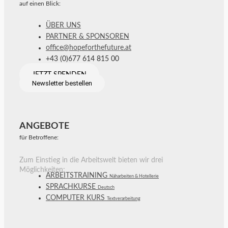
auf einen Blick:
ÜBER UNS
PARTNER & SPONSOREN
office@hopeforthefuture.at
+43 (0)677 614 815 00
JETZT SPENDEN
Newsletter bestellen
ANGEBOTE
für Betroffene:
Zum Einstieg in die Arbeitswelt bieten wir drei
Möglichkeiten:
ARBEITSTRAINING
Näharbeiten & Hotellerie
SPRACHKURSE
Deutsch
COMPUTER KURS
Textverarbeitung