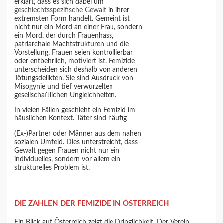
erklärt, dass es sich dabei um
geschlechtsspezifische Gewalt
in ihrer
extremsten Form handelt. Gemeint ist
nicht nur ein Mord an einer Frau, sondern
ein Mord, der durch Frauenhass,
patriarchale Machtstrukturen und die
Vorstellung, Frauen seien kontrollierbar
oder entbehrlich, motiviert ist. Femizide
unterscheiden sich deshalb von anderen
Tötungsdelikten. Sie sind Ausdruck von
Misogynie und tief verwurzelten
gesellschaftlichen Ungleichheiten.
In vielen Fällen geschieht ein Femizid im
häuslichen Kontext. Täter sind häufig
(Ex-)Partner oder Männer aus dem nahen
sozialen Umfeld. Dies unterstreicht, dass
Gewalt gegen Frauen nicht nur ein
individuelles, sondern vor allem ein
strukturelles Problem ist.
DIE ZAHLEN DER FEMIZIDE IN ÖSTERREICH
Ein Blick auf Österreich zeigt die Dringlichkeit. Der Verein