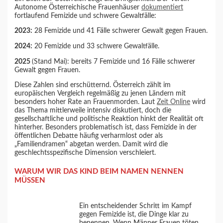
Autonome Österreichische Frauenhäuser
dokumentiert
fortlaufend Femizide und schwere Gewaltfälle:
2023:
28 Femizide und 41 Fälle schwerer Gewalt gegen Frauen.
2024:
20 Femizide und 33 schwere Gewaltfälle.
2025
(Stand Mai): bereits 7 Femizide und 16 Fälle schwerer
Gewalt gegen Frauen.
Diese Zahlen sind erschütternd. Österreich zählt im
europäischen Vergleich regelmäßig zu jenen Ländern mit
besonders hoher Rate an Frauenmorden. Laut
Zeit Online
wird
das Thema mittlerweile intensiv diskutiert, doch die
gesellschaftliche und politische Reaktion hinkt der Realität oft
hinterher. Besonders problematisch ist, dass Femizide in der
öffentlichen Debatte häufig verharmlost oder als
„Familiendramen“ abgetan werden. Damit wird die
geschlechtsspezifische Dimension verschleiert.
WARUM WIR DAS KIND BEIM NAMEN NENNEN
MÜSSEN
Ein entscheidender Schritt im Kampf
gegen Femizide ist, die Dinge klar zu
benennen. Wenn Männer Frauen töten,