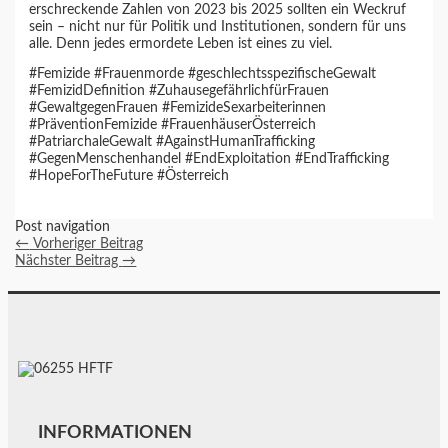
erschreckende Zahlen von 2023 bis 2025 sollten ein Weckruf
sein – nicht nur für Politik und Institutionen, sondern für uns
alle. Denn jedes ermordete Leben ist eines zu viel.
#Femizide #Frauenmorde #geschlechtsspezifischeGewalt
#FemizidDefinition #ZuhausegefährlichfürFrauen
#GewaltgegenFrauen #FemizideSexarbeiterinnen
#PräventionFemizide #FrauenhäuserÖsterreich
#PatriarchaleGewalt #AgainstHumanTrafficking
#GegenMenschenhandel #EndExploitation #EndTrafficking
#HopeForTheFuture #Österreich
Post navigation
←
Vorheriger Beitrag
Nächster Beitrag
→
INFORMATIONEN