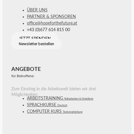
ÜBER UNS
PARTNER & SPONSOREN
office@hopeforthefuture.at
+43 (0)677 614 815 00
JETZT SPENDEN
Newsletter bestellen
ANGEBOTE
für Betroffene:
Zum Einstieg in die Arbeitswelt bieten wir drei
Möglichkeiten:
ARBEITSTRAINING
Näharbeiten & Hotellerie
SPRACHKURSE
Deutsch
COMPUTER KURS
Textverarbeitung