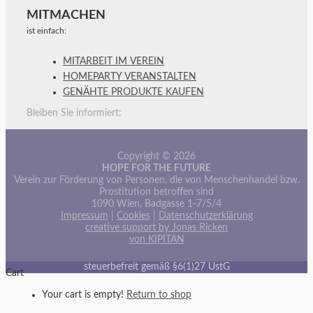
MITMACHEN
ist einfach:
MITARBEIT IM VEREIN
HOMEPARTY VERANSTALTEN
GENÄHTE PRODUKTE KAUFEN
Bleiben Sie informiert:
Copyright © 2026
HOPE FOR THE FUTURE
Verein zur Förderung von Personen, die von Menschenhandel bzw.
Prostitution betroffen sind
1090 Wien, Badgasse 1-7/5/4
Impressum
|
Cookies
|
Datenschutzerklärung
creative support by Jonas Ricken
von KIPITAN
steuerbefreit gemäß §6(1)27 UstG
Cart
Your cart is empty!
Return to shop