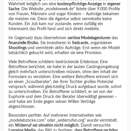
Wahrheit lediglich um eine
kostenpflichtige Anzeige
in
eigener
Sache
. Die Website „modelsweek.de“ listete über 9.000 Profile
von Frauen, Männern und sogar Kindern – Aufträge bekamen
die meisten nie. Denn die Agentur selbst vermittelte keine
Kunden. Ein Job kam nur zustande, wenn zufällig ein
Interessent das Profil fand und sich direkt meldete.
Im Gegensatz dazu übernehmen
seriöse Modelagenturen
das
finanzielle Risiko
. Sie investieren in
Sedcards
, organisieren
Shootings
und vermitteln aktiv Aufträge. Erst wenn ein Model
tatsächlich gebucht wird, erhalten sie eine Provision.
Viele Betroffene schildern bedrückende Erlebnisse. Eine
Betroffene berichtet, sie habe in der lauten Castingumgebung
gleich mehrfach unterschreiben müssen, ohne den Inhalt der
Formulare zu verstehen. Eine weitere Betroffene erinnert sich
an einen „Scoutberater“, der ihrer Tochter großes Potenzial
versprach, während gleichzeitig Druck aufgebaut wurde, sofort
zu unterschreiben. Ein Betroffener schildert, er sei von der
Euphorie und dem Druck der Berater überwältigt gewesen –
und habe am Ende gegen seinen Willen Verträge
abgeschlossen.
Besonders perfide: Auf mehreren Internetseiten wie
„modelabzocke.com“ oder „widerrufen.org“ wurde vermittelt,
ein
Widerruf sei ohnehin nicht möglich
. Damit versuchte
Lorraine Media,
das Bild zu festigen,
dass Betroffene rechtlos