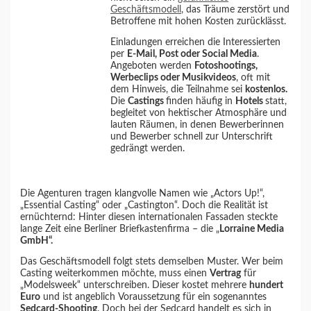
Geschäftsmodell
, das Träume zerstört und
Betroffene mit hohen Kosten zurücklässt.
Einladungen erreichen die Interessierten
per
E-Mail, Post oder Social Media
.
Angeboten werden
Fotoshootings,
Werbeclips oder Musikvideos
, oft mit
dem Hinweis, die Teilnahme sei
kostenlos.
Die
Castings
finden häufig in
Hotels
statt,
begleitet von hektischer Atmosphäre und
lauten Räumen, in denen Bewerberinnen
und Bewerber schnell zur Unterschrift
gedrängt werden.
Die Agenturen tragen klangvolle Namen wie „Actors Up!“,
„Essential Casting“ oder „Castington“. Doch die Realität ist
ernüchternd: Hinter diesen internationalen Fassaden steckte
lange Zeit eine Berliner Briefkastenfirma – die „
Lorraine Media
GmbH“.
Das Geschäftsmodell folgt stets demselben Muster. Wer beim
Casting weiterkommen möchte, muss einen
Vertrag
für
„Modelsweek“ unterschreiben. Dieser kostet mehrere
hundert
Euro
und ist angeblich Voraussetzung für ein sogenanntes
Sedcard-Shooting
. Doch bei der Sedcard handelt es sich in