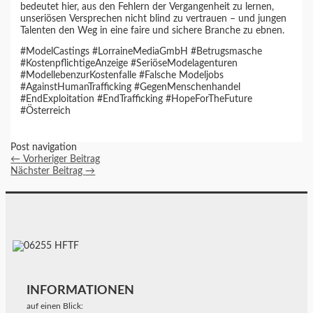
bedeutet hier, aus den Fehlern der Vergangenheit zu lernen,
unseriösen Versprechen nicht blind zu vertrauen – und jungen
Talenten den Weg in eine faire und sichere Branche zu ebnen.
#ModelCastings #LorraineMediaGmbH #Betrugsmasche
#KostenpflichtigeAnzeige #SeriöseModelagenturen
#ModellebenzurKostenfalle #Falsche Modeljobs
#AgainstHumanTrafficking #GegenMenschenhandel
#EndExploitation #EndTrafficking #HopeForTheFuture
#Österreich
Post navigation
←
Vorheriger Beitrag
Nächster Beitrag
→
INFORMATIONEN
auf einen Blick: