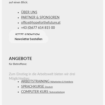
auf einen Blick:
ÜBER UNS
PARTNER & SPONSOREN
office@hopeforthefuture.at
+43 (0)677 614 815 00
JETZT SPENDEN
Newsletter bestellen
ANGEBOTE
für Betroffene:
Zum Einstieg in die Arbeitswelt bieten wir drei
Möglichkeiten:
ARBEITSTRAINING
Näharbeiten & Hotellerie
SPRACHKURSE
Deutsch
COMPUTER KURS
Textverarbeitung