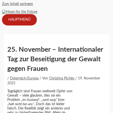
Zum Inhalt springen
HAUPTMENÜ
25. November – Internationaler
Tag zur Beseitigung der Gewalt
gegen Frauen
/
Österreich/Europa
/ Von
Christina Pichler
/
19. November
2025
Tagtäglich sind Frauen weltweit Opfer von
Gewalt – viele glauben, dies sei ein
Problem
„im Ausland“
,
„weit weg“
bzw.
„halt nicht bei uns“
. Doch das ist leider
falsch. Die Realität zeigt ein anderes und
sehr zu hinterfragendes Bild: Allein im