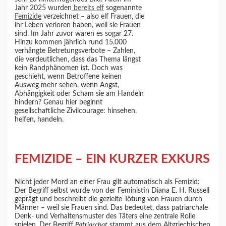
Jahr 2025 wurden
bereits elf
sogenannte
Femizide
verzeichnet – also elf Frauen, die
ihr Leben verloren haben, weil sie Frauen
sind. Im Jahr zuvor waren es sogar 27.
Hinzu kommen jährlich rund 15.000
verhängte Betretungsverbote – Zahlen,
die verdeutlichen, dass das Thema längst
kein Randphänomen ist. Doch was
geschieht, wenn Betroffene keinen
Ausweg mehr sehen, wenn Angst,
Abhängigkeit oder Scham sie am Handeln
hindern? Genau hier beginnt
gesellschaftliche Zivilcourage: hinsehen,
helfen, handeln.
FEMIZIDE – EIN KURZER EXKURS
Nicht jeder Mord an einer Frau gilt automatisch als Femizid:
Der Begriff selbst wurde von der Feministin Diana E. H. Russell
geprägt und beschreibt die gezielte Tötung von Frauen durch
Männer – weil sie Frauen sind. Das bedeutet, dass patriarchale
Denk- und Verhaltensmuster des Täters eine zentrale Rolle
spielen. Der Begriff
Patriarchat
stammt aus dem Altgriechischen