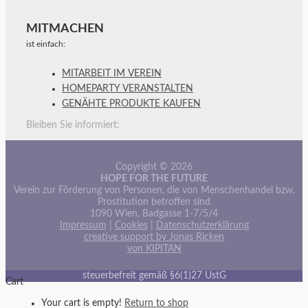
MITMACHEN
ist einfach:
MITARBEIT IM VEREIN
HOMEPARTY VERANSTALTEN
GENÄHTE PRODUKTE KAUFEN
Bleiben Sie informiert:
Copyright © 2026
HOPE FOR THE FUTURE
Verein zur Förderung von Personen, die von Menschenhandel bzw.
Prostitution betroffen sind
1090 Wien, Badgasse 1-7/5/4
Impressum
|
Cookies
|
Datenschutzerklärung
creative support by Jonas Ricken
von KIPITAN
steuerbefreit gemäß §6(1)27 UstG
Cart
Your cart is empty!
Return to shop