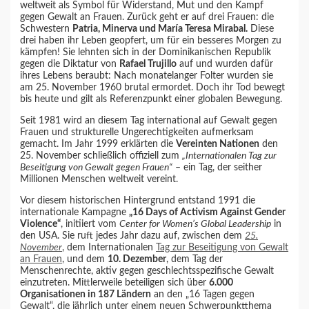
weltweit als Symbol für Widerstand, Mut und den Kampf
gegen Gewalt an Frauen. Zurück geht er auf drei Frauen: die
Schwestern
Patria, Minerva und María Teresa Mirabal.
Diese
drei haben ihr Leben geopfert, um für ein besseres Morgen zu
kämpfen! Sie lehnten sich in der Dominikanischen Republik
gegen die Diktatur von
Rafael Trujillo
auf und wurden dafür
ihres Lebens beraubt: Nach monatelanger Folter wurden sie
am 25. November 1960 brutal ermordet. Doch ihr Tod bewegt
bis heute und gilt als Referenzpunkt einer globalen Bewegung.
Seit 1981 wird an diesem Tag international auf Gewalt gegen
Frauen und strukturelle Ungerechtigkeiten aufmerksam
gemacht. Im Jahr 1999 erklärten die
Vereinten Nationen
den
25. November schließlich offiziell zum
„Internationalen Tag zur
Beseitigung von Gewalt gegen Frauen“
– ein Tag, der seither
Millionen Menschen weltweit vereint.
Vor diesem historischen Hintergrund entstand 1991 die
internationale Kampagne
„16 Days of Activism Against Gender
Violence“
, initiiert vom
Center for Women’s Global Leadership
in
den USA. Sie ruft jedes Jahr dazu auf, zwischen dem
25.
November
, dem Internationalen
Tag zur Beseitigung von Gewalt
an Frauen
, und dem
10. Dezember
, dem Tag der
Menschenrechte, aktiv gegen geschlechtsspezifische Gewalt
einzutreten. Mittlerweile beteiligen sich über
6.000
Organisationen in 187 Ländern
an den „16 Tagen gegen
Gewalt“, die jährlich unter einem neuen Schwerpunktthema