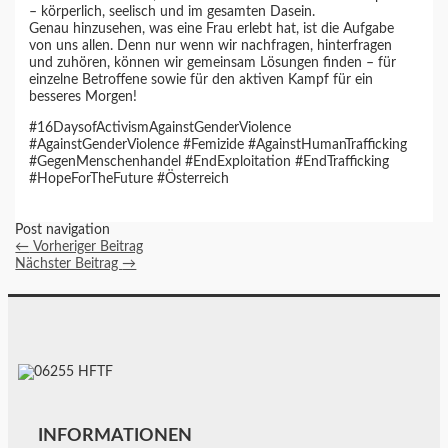
– körperlich, seelisch und im gesamten Dasein.
Genau hinzusehen, was eine Frau erlebt hat, ist die Aufgabe
von uns allen. Denn nur wenn wir nachfragen, hinterfragen
und zuhören, können wir gemeinsam Lösungen finden – für
einzelne Betroffene sowie für den aktiven Kampf für ein
besseres Morgen!
#16DaysofActivismAgainstGenderViolence
#AgainstGenderViolence #Femizide #AgainstHumanTrafficking
#GegenMenschenhandel #EndExploitation #EndTrafficking
#HopeForTheFuture #Österreich
Post navigation
←
Vorheriger Beitrag
Nächster Beitrag
→
INFORMATIONEN