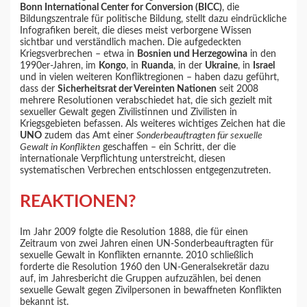
Bonn International Center for Conversion (BICC)
, die
Bildungszentrale für politische Bildung, stellt dazu eindrückliche
Infografiken bereit, die dieses meist verborgene Wissen
sichtbar und verständlich machen. Die aufgedeckten
Kriegsverbrechen – etwa in
Bosnien und Herzegowina
in den
1990er-Jahren, im
Kongo
, in
Ruanda
, in der
Ukraine
, in
Israel
und in vielen weiteren Konfliktregionen – haben dazu geführt,
dass der
Sicherheitsrat der Vereinten Nationen
seit 2008
mehrere Resolutionen verabschiedet hat, die sich gezielt mit
sexueller Gewalt gegen Zivilistinnen und Zivilisten in
Kriegsgebieten befassen. Als weiteres wichtiges Zeichen hat die
UNO
zudem das Amt einer
Sonderbeauftragten für sexuelle
Gewalt in Konflikten
geschaffen – ein Schritt, der die
internationale Verpflichtung unterstreicht, diesen
systematischen Verbrechen entschlossen entgegenzutreten.
REAKTIONEN?
Im Jahr 2009 folgte die Resolution 1888, die für einen
Zeitraum von zwei Jahren einen UN-Sonderbeauftragten für
sexuelle Gewalt in Konflikten ernannte. 2010 schließlich
forderte die Resolution 1960 den UN-Generalsekretär dazu
auf, im Jahresbericht die Gruppen aufzuzählen, bei denen
sexuelle Gewalt gegen Zivilpersonen in bewaffneten Konflikten
bekannt ist.