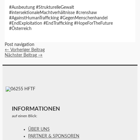
#Ausbeutung #StrukturelleGewalt
#intersektionaleMachtverhältnisse #crenshaw
#AgainstHumanTrafficking #GegenMenschenhandel
#EndExploitation #EndTrafficking #HopeForTheFuture
#Österreich
Post navigation
←
Vorheriger Beitrag
Nächster Beitrag
→
INFORMATIONEN
auf einen Blick:
ÜBER UNS
PARTNER & SPONSOREN