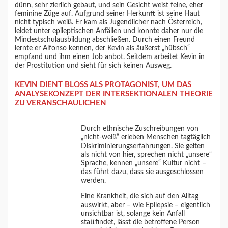
dünn, sehr zierlich gebaut, und sein Gesicht weist feine, eher
feminine Züge auf. Aufgrund seiner Herkunft ist seine Haut
nicht typisch weiß. Er kam als Jugendlicher nach Österreich,
leidet unter epileptischen Anfällen und konnte daher nur die
Mindestschulausbildung abschließen. Durch einen Freund
lernte er Alfonso kennen, der Kevin als äußerst „hübsch“
empfand und ihm einen Job anbot. Seitdem arbeitet Kevin in
der Prostitution und sieht für sich keinen Ausweg.
KEVIN DIENT BLOSS ALS PROTAGONIST, UM DAS A
NALYSEKONZEPT DER INTERSEKTIONALEN THEORIE Z
U VERANSCHAULICHEN
Durch ethnische Zuschreibungen von
„nicht-weiß“ erleben Menschen tagtäglich
Diskriminierungserfahrungen. Sie gelten
als nicht von hier, sprechen nicht „unsere“
Sprache, kennen „unsere“ Kultur nicht –
das führt dazu, dass sie ausgeschlossen
werden.
Eine Krankheit, die sich auf den Alltag
auswirkt, aber – wie Epilepsie – eigentlich
unsichtbar ist, solange kein Anfall
stattfindet, lässt die betroffene Person