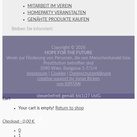
MITARBEIT IM VEREIN
HOMEPARTY VERANSTALTEN
GENÄHTE PRODUKTE KAUFEN
Bleiben Sie informiert:
Copyright © 2026
HOPE FOR THE FUTURE
Verein zur Förderung von Personen, die von Menschenhandel bzw.
Prostitution betroffen sind
1090 Wien, Badgasse 1-7/5/4
Impressum
|
Cookies
|
Datenschutzerklärung
creative support by Jonas Ricken
von KIPITAN
steuerbefreit gemäß §6(1)27 UstG
Cart
Your cart is empty!
Return to shop
Checkout
-
0,00 €
0
1