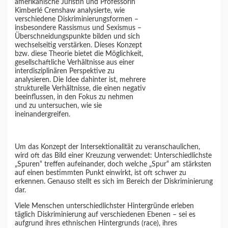
amerikanische Juristin und Professorin
Kimberlé Crenshaw analysierte, wie
verschiedene Diskriminierungsformen –
insbesondere Rassismus und Sexismus –
Überschneidungspunkte bilden und sich
wechselseitig verstärken. Dieses Konzept
bzw. diese Theorie bietet die Möglichkeit,
gesellschaftliche Verhältnisse aus einer
interdisziplinären Perspektive zu
analysieren. Die Idee dahinter ist, mehrere
strukturelle Verhältnisse, die einen negativ
beeinflussen, in den Fokus zu nehmen
und zu untersuchen, wie sie
ineinandergreifen.
Um das Konzept der Intersektionalität zu veranschaulichen,
wird oft das Bild einer Kreuzung verwendet: Unterschiedlichste
„Spuren“ treffen aufeinander, doch welche „Spur“ am stärksten
auf einen bestimmten Punkt einwirkt, ist oft schwer zu
erkennen. Genauso stellt es sich im Bereich der Diskriminierung
dar.
Viele Menschen unterschiedlichster Hintergründe erleben
täglich Diskriminierung auf verschiedenen Ebenen – sei es
aufgrund ihres ethnischen Hintergrunds (race), ihres