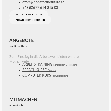
office@hopeforthefuture.at
+43 (0)677 614 815 00
JETZT SPENDEN
Newsletter bestellen
ANGEBOTE
für Betroffene:
Zum Einstieg in die Arbeitswelt bieten wir drei
Möglichkeiten:
ARBEITSTRAINING
Näharbeiten & Hotellerie
SPRACHKURSE
Deutsch
COMPUTER KURS
Textverarbeitung
MITMACHEN
ist einfach: