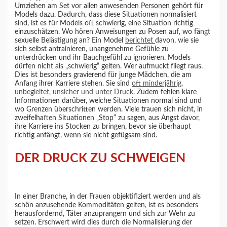
Umziehen am Set vor allen anwesenden Personen gehört für
Models dazu. Dadurch, dass diese Situationen normalisiert
sind, ist es für Models oft schwierig, eine Situation richtig
einzuschätzen. Wo hören Anweisungen zu Posen auf, wo fängt
sexuelle Belästigung an? Ein Model
berichtet
davon, wie sie
sich selbst antrainieren, unangenehme Gefühle zu
unterdrücken und ihr Bauchgefühl zu ignorieren. Models
dürfen nicht als „schwierig“ gelten. Wer aufmuckt fliegt raus.
Dies ist besonders gravierend für junge Mädchen, die am
Anfang ihrer Karriere stehen. Sie sind
oft minderjährig,
unbegleitet, unsicher und unter Druck
. Zudem fehlen klare
Informationen darüber, welche Situationen normal sind und
wo Grenzen überschritten werden. Viele trauen sich nicht, in
zweifelhaften Situationen „Stop“ zu sagen, aus Angst davor,
ihre Karriere ins Stocken zu bringen, bevor sie überhaupt
richtig anfängt, wenn sie nicht gefügsam sind.
DER DRUCK ZU SCHWEIGEN
In einer Branche, in der Frauen objektifiziert werden und als
schön anzusehende Kommoditäten gelten, ist es besonders
herausfordernd, Täter anzuprangern und sich zur Wehr zu
setzen. Erschwert wird dies durch die Normalisierung der