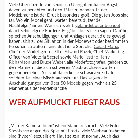
Viele Überlebende von sexuellen Übergriffen haben Angst,
davon zu berichten und den Täter zu nennen. In der
Modebrache ist der Druck besonders groß. Die guten Jobs sind
rar. Wo ein Model geht, warten bereits dutzende
Nachfolger*innen. Wer sich wehrt,
gefährdet oder beendet
damit seine eigene Karriere. Es gäbe aber viel zu sagen. Darüber
sprechen Anschuldigungen und Anklagen derer, die es gewagt
haben, sich zu der Situation in der Modewelt oder bestimmten
Personen zu äußern, eine deutliche Sprache.
Gerald Marie
,
Chef der Modelagentur Elite,
Edward Razek
, Chief Marketing
Officer von Victoria Secret sowie
Mario Testino
,
Terry
Richardson
und
Bruce Weber
, alle Modefotografen, gehören zu
den Männern, die sich schweren Missbrauchsvorwürfen
gegenübersehen. Sie sind dabei keine schwarzen Schafe,
sondern Teil einer Missbrauchskultur. Das zeigen
die
Anschuldigungen von über 50 Models
gegen mehr als 25
Männer aus der Modebranche.
WER AUFMUCKT FLIEGT RAUS
„Mit der Kamera flirten“ ist ein Standardspruch. Viele Foto-
Shoots verlangen das Spiel mit Erotik, viele Werbeaufnahmen
sind (hyper-) sexualisiert. Haut zeigen ist normal. Auch das