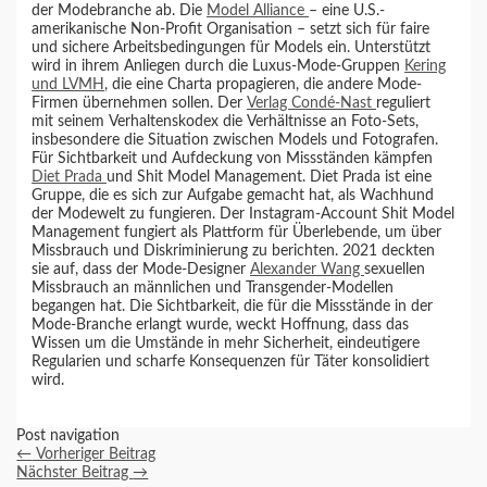
der Modebranche ab. Die
Model Alliance
– eine U.S.-
amerikanische Non-Profit Organisation – setzt sich für faire
und sichere Arbeitsbedingungen für Models ein. Unterstützt
wird in ihrem Anliegen durch die Luxus-Mode-Gruppen
Kering
und LVMH
, die eine Charta propagieren, die andere Mode-
Firmen übernehmen sollen. Der
Verlag Condé-Nast
reguliert
mit seinem Verhaltenskodex die Verhältnisse an Foto-Sets,
insbesondere die Situation zwischen Models und Fotografen.
Für Sichtbarkeit und Aufdeckung von Missständen kämpfen
Diet Prada
und Shit Model Management. Diet Prada ist eine
Gruppe, die es sich zur Aufgabe gemacht hat, als Wachhund
der Modewelt zu fungieren. Der Instagram-Account Shit Model
Management fungiert als Plattform für Überlebende, um über
Missbrauch und Diskriminierung zu berichten. 2021 deckten
sie auf, dass der Mode-Designer
Alexander Wang
sexuellen
Missbrauch an männlichen und Transgender-Modellen
begangen hat. Die Sichtbarkeit, die für die Missstände in der
Mode-Branche erlangt wurde, weckt Hoffnung, dass das
Wissen um die Umstände in mehr Sicherheit, eindeutigere
Regularien und scharfe Konsequenzen für Täter konsolidiert
wird.
Post navigation
←
Vorheriger Beitrag
Nächster Beitrag
→