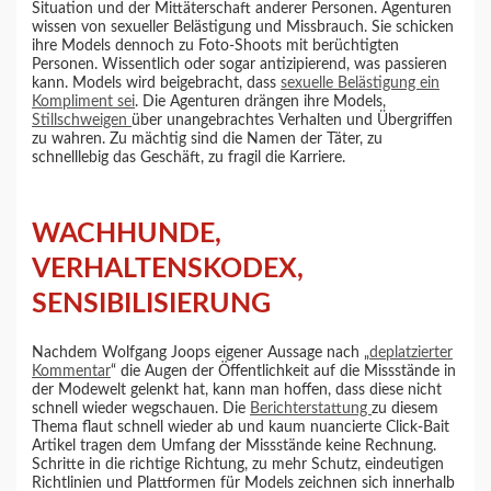
Situation und der Mittäterschaft anderer Personen. Agenturen
wissen von sexueller Belästigung und Missbrauch. Sie schicken
ihre Models dennoch zu Foto-Shoots mit berüchtigten
Personen. Wissentlich oder sogar antizipierend, was passieren
kann. Models wird beigebracht, dass
sexuelle Belästigung ein
Kompliment sei
. Die Agenturen drängen ihre Models,
Stillschweigen
über unangebrachtes Verhalten und Übergriffen
zu wahren. Zu mächtig sind die Namen der Täter, zu
schnelllebig das Geschäft, zu fragil die Karriere.
WACHHUNDE,
VERHALTENSKODEX,
SENSIBILISIERUNG
Nachdem Wolfgang Joops eigener Aussage nach „
deplatzierter
Kommentar
“ die Augen der Öffentlichkeit auf die Missstände in
der Modewelt gelenkt hat, kann man hoffen, dass diese nicht
schnell wieder wegschauen. Die
Berichterstattung
zu diesem
Thema flaut schnell wieder ab und kaum nuancierte Click-Bait
Artikel tragen dem Umfang der Missstände keine Rechnung.
Schritte in die richtige Richtung, zu mehr Schutz, eindeutigen
Richtlinien und Plattformen für Models zeichnen sich innerhalb