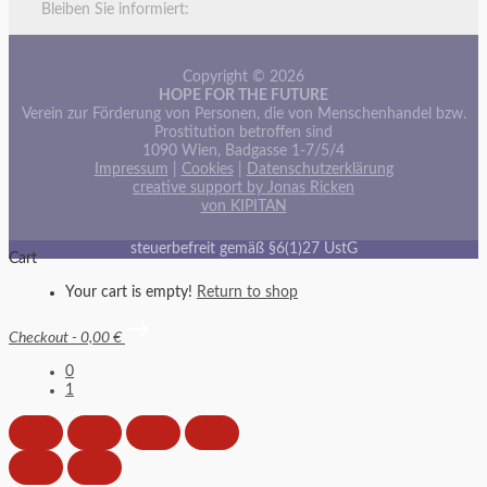
Bleiben Sie informiert:
Copyright © 2026
HOPE FOR THE FUTURE
Verein zur Förderung von Personen, die von Menschenhandel bzw.
Prostitution betroffen sind
1090 Wien, Badgasse 1-7/5/4
Impressum
|
Cookies
|
Datenschutzerklärung
creative support by Jonas Ricken
von KIPITAN
steuerbefreit gemäß §6(1)27 UstG
Cart
Your cart is empty!
Return to shop
Checkout
-
0,00 €
0
1