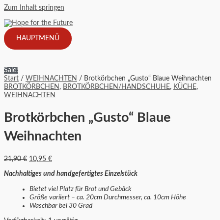
Zum Inhalt springen
HAUPTMENÜ
Sale!
Start
/
WEIHNACHTEN
/ Brotkörbchen „Gusto“ Blaue Weihnachten
BROTKÖRBCHEN
,
BROTKÖRBCHEN/HANDSCHUHE
,
KÜCHE
,
WEIHNACHTEN
Brotkörbchen „Gusto“ Blaue
Weihnachten
21,90
€
10,95
€
Nachhaltiges und handgefertigtes Einzelstück
Bietet viel Platz für Brot und Gebäck
Größe variiert – ca. 20cm Durchmesser, ca. 10cm Höhe
Waschbar bei 30 Grad