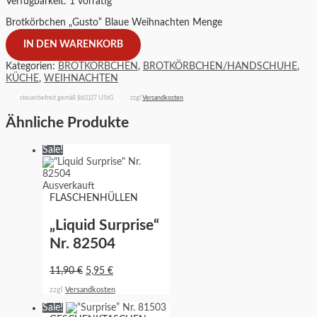
Verfügbarkeit:
1 vorrätig
Brotkörbchen „Gusto“ Blaue Weihnachten Menge
IN DEN WARENKORB
Kategorien:
BROTKÖRBCHEN
,
BROTKÖRBCHEN/HANDSCHUHE
,
KÜCHE
,
WEIHNACHTEN
steuerbefreit gemäß §6(1)27 UStG
zzgl
Versandkosten
Ähnliche Produkte
Sale!
Ausverkauft
FLASCHENHÜLLEN
„Liquid Surprise“
Nr. 82504
11,90
€
5,95
€
zzgl
Versandkosten
Sale!