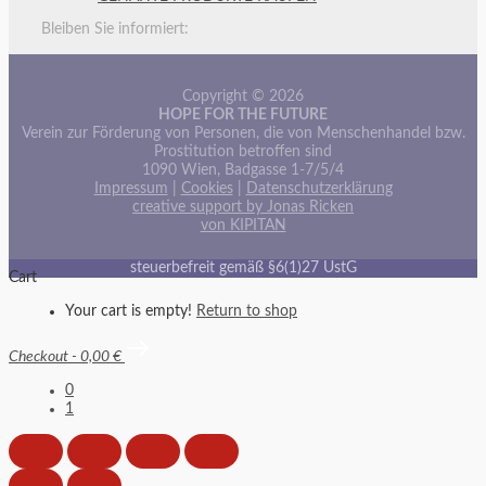
Bleiben Sie informiert:
Copyright © 2026
HOPE FOR THE FUTURE
Verein zur Förderung von Personen, die von Menschenhandel bzw.
Prostitution betroffen sind
1090 Wien, Badgasse 1-7/5/4
Impressum
|
Cookies
|
Datenschutzerklärung
creative support by Jonas Ricken
von KIPITAN
steuerbefreit gemäß §6(1)27 UstG
Cart
Your cart is empty!
Return to shop
Checkout
-
0,00 €
0
1