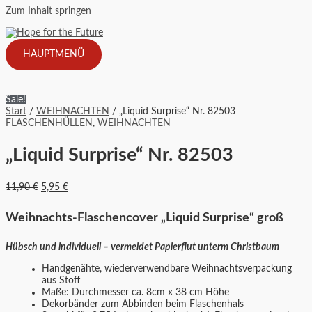
Zum Inhalt springen
HAUPTMENÜ
Sale!
Start
/
WEIHNACHTEN
/ „Liquid Surprise“ Nr. 82503
FLASCHENHÜLLEN
,
WEIHNACHTEN
„Liquid Surprise“ Nr. 82503
11,90
€
5,95
€
Weihnachts-Flaschencover „Liquid Surprise“ groß
Hübsch und individuell – vermeidet Papierflut unterm Christbaum
Handgenähte, wiederverwendbare Weihnachtsverpackung
aus Stoff
Maße: Durchmesser ca. 8cm x 38 cm Höhe
Dekorbänder zum Abbinden beim Flaschenhals