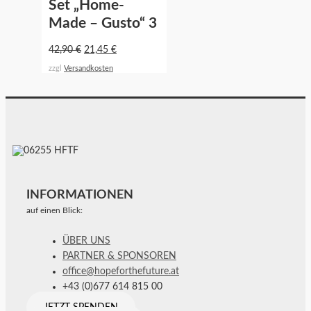
Set „Home-
Made – Gusto“ 3
42,90
€
21,45
€
zzgl
Versandkosten
INFORMATIONEN
auf einen Blick:
ÜBER UNS
PARTNER & SPONSOREN
office@hopeforthefuture.at
+43 (0)677 614 815 00
JETZT SPENDEN