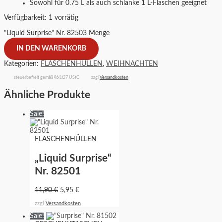
Sowohl für 0.75 L als auch schlanke 1 L-Flaschen geeignet
Verfügbarkeit:
1 vorrätig
"Liquid Surprise" Nr. 82503 Menge
IN DEN WARENKORB
Kategorien:
FLASCHENHÜLLEN
,
WEIHNACHTEN
steuerbefreit gemäß §6(1)27 UStG
zzgl
Versandkosten
Ähnliche Produkte
Sale!
FLASCHENHÜLLEN
„Liquid Surprise“
Nr. 82501
11,90
€
5,95
€
zzgl
Versandkosten
Sale!