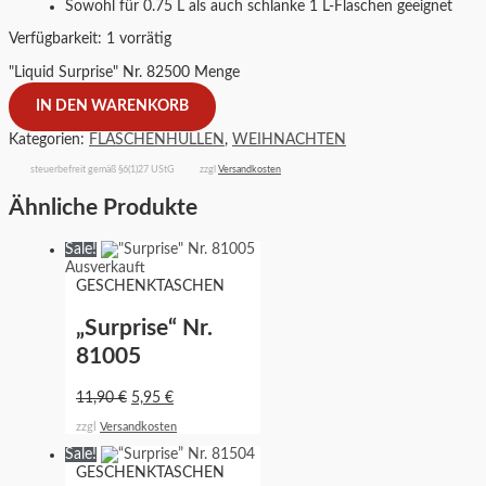
Sowohl für 0.75 L als auch schlanke 1 L-Flaschen geeignet
Verfügbarkeit:
1 vorrätig
"Liquid Surprise" Nr. 82500 Menge
IN DEN WARENKORB
Kategorien:
FLASCHENHÜLLEN
,
WEIHNACHTEN
steuerbefreit gemäß §6(1)27 UStG
zzgl
Versandkosten
Ähnliche Produkte
Sale!
Ausverkauft
GESCHENKTASCHEN
„Surprise“ Nr.
81005
11,90
€
5,95
€
zzgl
Versandkosten
Sale!
GESCHENKTASCHEN