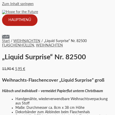
Zum Inhalt springen
HAUPTMENÜ
Sale!
Start
/
WEIHNACHTEN
/ „Liquid Surprise“ Nr. 82500
FLASCHENHÜLLEN
,
WEIHNACHTEN
„Liquid Surprise“ Nr. 82500
11,90
€
5,95
€
Weihnachts-Flaschencover „Liquid Surprise“ groß
Hübsch und individuell – vermeidet Papierflut unterm Christbaum
Handgenähte, wiederverwendbare Weihnachtsverpackung
aus Stoff
Maße: Durchmesser ca. 8cm x 38 cm Höhe
Dekorbänder zum Abbinden beim Flaschenhals