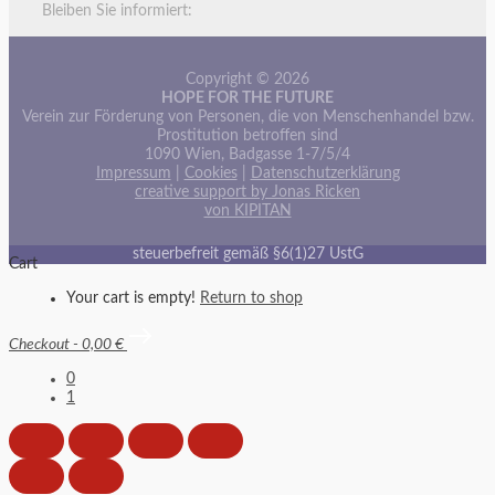
Bleiben Sie informiert:
Copyright © 2026
HOPE FOR THE FUTURE
Verein zur Förderung von Personen, die von Menschenhandel bzw.
Prostitution betroffen sind
1090 Wien, Badgasse 1-7/5/4
Impressum
|
Cookies
|
Datenschutzerklärung
creative support by Jonas Ricken
von KIPITAN
steuerbefreit gemäß §6(1)27 UstG
Cart
Your cart is empty!
Return to shop
Checkout
-
0,00 €
0
1