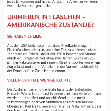
jedes Einkommen und haben Angst, ihre Arbeit zu verlieren,
wenn sie Forderungen stellen.
URINIEREN IN FLASCHEN –
AMERIKANISCHE ZUSTÄNDE?
SIE HABEN ES EILIG
Aus den USA berichtete man, dass Paketkuriere sogar in
Plastikflaschen urinieren, um keine Zeit zu verlieren. Letztes
Jahr raste ein Paketzusteller mit 150 Kilometer pro Stunde
durch ein
Ortsgebiet
. Vor etwa zwei Jahren wurde ein 21-
jähriger Paketzusteller mit seinem Kleintransporter von einem
Zug erfasst und
starb
. Vor allem in der Vorweihnachtszeit ist
der Druck auf die Zustellenden enorm.
VIELE PFLICHTEN, WENIGE RECHTE
Die Ausliefernden sind die letzte Instanz der
Lieferkette
.
Bestellte Waren landen erst in einem zentralen Verteilzentrum,
werden dort sortiert und anschließend an die meist
selbstständigen oder von Subfirmen angestellten Kuriere
übergeben. Karl Delfs, Gewerkschafter bei Vida, kritisiert, dass
durch ein solches Vorgehen
„prekäre