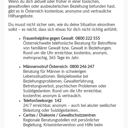
Wenn du dich aktuell oder früher in einer toxischen,
gewaltvollen oder ausbeuterischen Beziehung befunden hast,
gibt es in Österreich kostenlose, anonyme und vertrauliche
Hilfsangebote.
Du musst nicht sicher sein, wie du deine Situation einordnen
sollst – es reicht, dass sich etwas für dich nicht richtig anfühlt.
Frauenhelpline gegen Gewalt
:
0800 222 555
Österreichweite telefonische Beratung für Betroffene
von familiärer Gewalt bzw. Gewalt in Beziehungen.
Rund um die Uhr erreichbar, kostenlos, anonym,
mehrsprachig, 365 Tage im Jahr.
Männernotruf Österreich
:
0800 246 247
Beratung für Männer in schwierigen
Lebenssituationen. Beispielsweise bei
Beziehungsproblemen, Gewalterfahrung,
Betretungsverbot, psychischen Problemen oder
Suizidgedanken. Rund um die Uhr erreichbar,
kostenfrei, anonym & vertraulich.
TelefonSeelsorge
:
142
24/7 erreichbar, anonym – auch bei akuter seelischer
Belastung oder Suizidgedanken..
Caritas / Diakonie / Gewaltschutzzentren
Regionale Beratungsstellen mit persönlicher
Begleitung, Krisenintervention und Hilfe beim