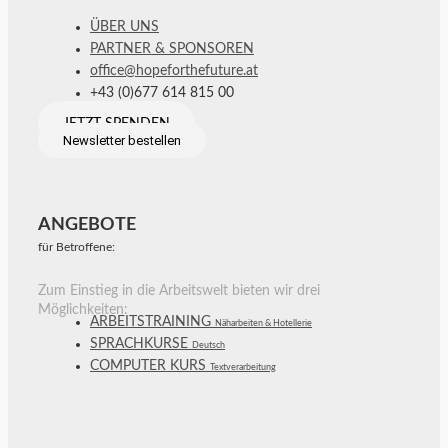
ÜBER UNS
PARTNER & SPONSOREN
office@hopeforthefuture.at
+43 (0)677 614 815 00
JETZT SPENDEN
Newsletter bestellen
ANGEBOTE
für Betroffene:
Zum Einstieg in die Arbeitswelt bieten wir drei
Möglichkeiten:
ARBEITSTRAINING
Näharbeiten & Hotellerie
SPRACHKURSE
Deutsch
COMPUTER KURS
Textverarbeitung