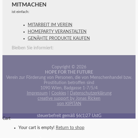
MITMACHEN
ist einfach:
MITARBEIT IM VEREIN
HOMEPARTY VERANSTALTEN
GENÄHTE PRODUKTE KAUFEN
Bleiben Sie informiert:
Copyright © 2026
HOPE FOR THE FUTURE
Verein zur Förderung von Personen, die von Menschenhandel bzw.
Prostitution betroffen sind
1090 Wien, Badgasse 1-7/5/4
Impressum
|
Cookies
|
Datenschutzerklärung
creative support by Jonas Ricken
von KIPITAN
steuerbefreit gemäß §6(1)27 UstG
Cart
Your cart is empty!
Return to shop