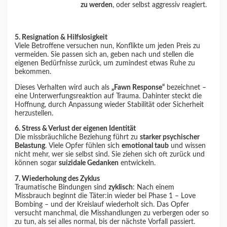
zu werden
, oder selbst aggressiv reagiert.
5. Resignation & Hilfslosigkeit
Viele Betroffene versuchen nun, Konflikte um jeden Preis zu
vermeiden. Sie passen sich an, geben nach und stellen die
eigenen Bedürfnisse zurück, um zumindest etwas Ruhe zu
bekommen.
Dieses Verhalten wird auch als
„Fawn Response“
bezeichnet –
eine Unterwerfungsreaktion auf Trauma. Dahinter steckt die
Hoffnung, durch Anpassung wieder Stabilität oder Sicherheit
herzustellen.
6. Stress & Verlust der eigenen Identität
Die missbräuchliche Beziehung führt zu
starker psychischer
Belastung
. Viele Opfer fühlen sich
emotional taub
und wissen
nicht mehr, wer sie selbst sind. Sie ziehen sich oft zurück und
können sogar
suizidale Gedanken
entwickeln.
7. Wiederholung des Zyklus
Traumatische Bindungen sind
zyklisch
: Nach einem
Missbrauch beginnt die Täter:in wieder bei Phase 1 – Love
Bombing – und der Kreislauf wiederholt sich. Das Opfer
versucht manchmal, die Misshandlungen zu verbergen oder so
zu tun, als sei alles normal, bis der nächste Vorfall passiert.