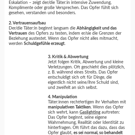
Eskalation – zeigt der/die Täter:in intensive Zuwendung,
Komplimente oder große Versprechen. Das Opfer fühlt sich
gesehen, verstanden und besonders.
2. Vertrauensaufbau
Der/die Täter:in beginnt langsam die
Abhängigkeit und das
Vertrauen
des Opfers zu testen, indem er/sie die Grenzen der
Beziehung austestet. Wenn das Opfer nicht alles mitmacht,
werden
Schuldgefühle erzeugt
.
3. Kritik & Abwertung
Jetzt folgen Kritik, Abwertung und kleine
Verletzungen. Oft geschieht dies plötzlich,
z. B. während eines Streits. Das Opfer
entschuldigt sich oft für Dinge, die
eigentlich nicht seine/ihre Schuld sind,
und zweifelt an sich selbst.
4. Manipulation
Täter:innen rechtfertigen ihr Verhalten mit
manipulativen Taktiken
. Wenn das Opfer
sich wehrt, kann
Gaslighting
auftreten:
Das Opfer beginnt, seine eigene
Wahrnehmung, Realität oder Identität zu
hinterfragen. Oft führt das dazu, dass das
Opfer glaubt,
es sei normal, so behandelt