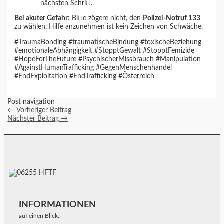
nächsten Schritt.
Bei akuter Gefahr
: Bitte zögere nicht, den
Polizei-Notruf 133
zu wählen. Hilfe anzunehmen ist kein Zeichen von Schwäche.
#TraumaBonding #traumatischeBindung #toxischeBeziehung
#emotionaleAbhängigkeit #StopptGewalt #StopptFemizide
#HopeForTheFuture #PsychischerMissbrauch #Manipulation
#AgainstHumanTrafficking #GegenMenschenhandel
#EndExploitation #EndTrafficking #Österreich
Post navigation
←
Vorheriger Beitrag
Nächster Beitrag
→
INFORMATIONEN
auf einen Blick: