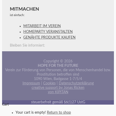
MITMACHEN
ist einfach:
MITARBEIT IM VEREIN
HOMEPARTY VERANSTALTEN
GENÄHTE PRODUKTE KAUFEN
Bleiben Sie informiert:
Copyright © 2026
HOPE FOR THE FUTURE
Verein zur Förderung von Personen, die von Menschenhandel bzw.
Prostitution betroffen sind
1090 Wien, Badgasse 1-7/5/4
Impressum
|
Cookies
|
Datenschutzerklärung
creative support by Jonas Ricken
von KIPITAN
steuerbefreit gemäß §6(1)27 UstG
Cart
Your cart is empty!
Return to shop