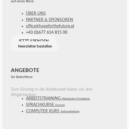
auf einen Blick:
ÜBER UNS
PARTNER & SPONSOREN
office@hopeforthefuture.at
+43 (0)677 614 815 00
JETZT SPENDEN
Newsletter bestellen
ANGEBOTE
für Betroffene:
Zum Einstieg in die Arbeitswelt bieten wir drei
Möglichkeiten:
ARBEITSTRAINING
Näharbeiten & Hotellerie
SPRACHKURSE
Deutsch
COMPUTER KURS
Textverarbeitung