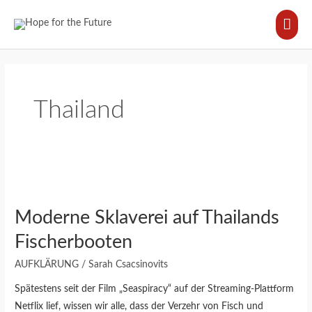
Zum
HA
Inhalt
springen
Thailand
Moderne
Sklaverei
Moderne Sklaverei auf Thailands
auf
Thailands
Fischerbooten
Fischerbooten
AUFKLÄRUNG
/
Sarah Csacsinovits
Spätestens seit der Film „Seaspiracy“ auf der Streaming-Plattform
Netflix lief, wissen wir alle, dass der Verzehr von Fisch und