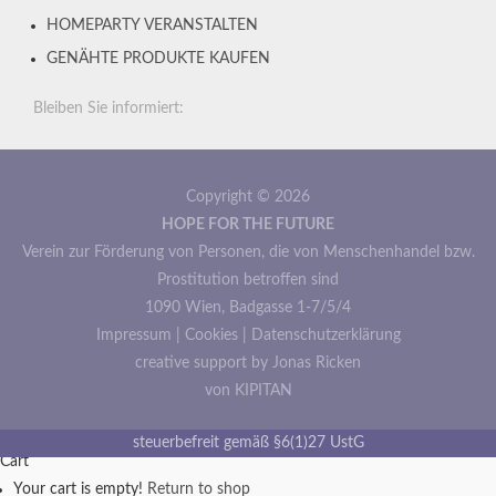
HOMEPARTY VERANSTALTEN
GENÄHTE PRODUKTE KAUFEN
Bleiben Sie informiert:
Copyright © 2026
HOPE FOR THE FUTURE
Verein zur Förderung von Personen, die von Menschenhandel bzw.
Prostitution betroffen sind
1090 Wien, Badgasse 1-7/5/4
Impressum
|
Cookies
|
Datenschutzerklärung
creative support by Jonas Ricken
von KIPITAN
steuerbefreit gemäß §6(1)27 UstG
Cart
Your cart is empty!
Return to shop