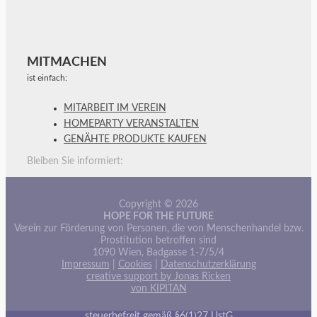
MITMACHEN
ist einfach:
MITARBEIT IM VEREIN
HOMEPARTY VERANSTALTEN
GENÄHTE PRODUKTE KAUFEN
Bleiben Sie informiert:
Copyright © 2026
HOPE FOR THE FUTURE
Verein zur Förderung von Personen, die von Menschenhandel bzw.
Prostitution betroffen sind
1090 Wien, Badgasse 1-7/5/4
Impressum
|
Cookies
|
Datenschutzerklärung
creative support by Jonas Ricken
von KIPITAN
steuerbefreit gemäß §6(1)27 UstG