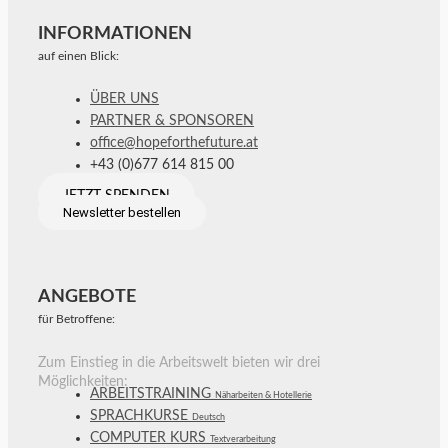
INFORMATIONEN
auf einen Blick:
ÜBER UNS
PARTNER & SPONSOREN
office@hopeforthefuture.at
+43 (0)677 614 815 00
JETZT SPENDEN
Newsletter bestellen
ANGEBOTE
für Betroffene:
Zum Einstieg in die Arbeitswelt bieten wir drei
Möglichkeiten:
ARBEITSTRAINING
Näharbeiten & Hotellerie
SPRACHKURSE
Deutsch
COMPUTER KURS
Textverarbeitung