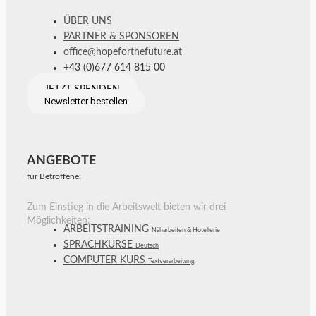
ÜBER UNS
PARTNER & SPONSOREN
office@hopeforthefuture.at
+43 (0)677 614 815 00
JETZT SPENDEN
Newsletter bestellen
ANGEBOTE
für Betroffene:
Zum Einstieg in die Arbeitswelt bieten wir drei
Möglichkeiten:
ARBEITSTRAINING
Näharbeiten & Hotellerie
SPRACHKURSE
Deutsch
COMPUTER KURS
Textverarbeitung