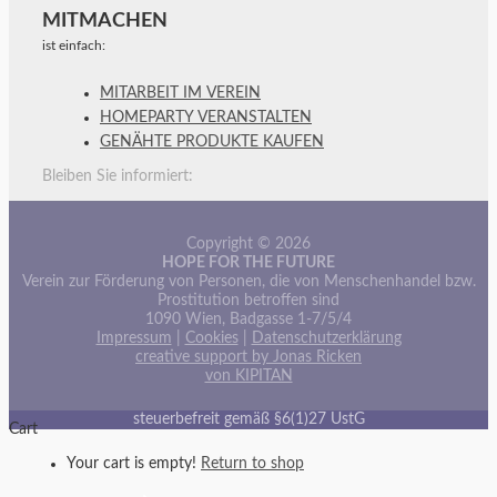
MITMACHEN
ist einfach:
MITARBEIT IM VEREIN
HOMEPARTY VERANSTALTEN
GENÄHTE PRODUKTE KAUFEN
Bleiben Sie informiert:
Copyright © 2026
HOPE FOR THE FUTURE
Verein zur Förderung von Personen, die von Menschenhandel bzw.
Prostitution betroffen sind
1090 Wien, Badgasse 1-7/5/4
Impressum
|
Cookies
|
Datenschutzerklärung
creative support by Jonas Ricken
von KIPITAN
steuerbefreit gemäß §6(1)27 UstG
Cart
Your cart is empty!
Return to shop