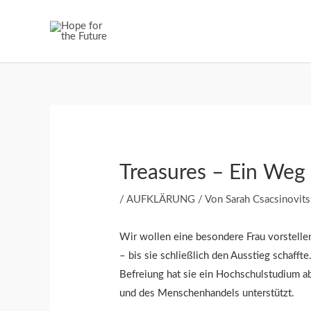
Zum
Inhalt
springen
Post
navigation
Treasures – Ein Weg i
/
AUFKLÄRUNG
/ Von
Sarah Csacsinovit
Wir wollen eine besondere Frau vorstellen
– bis sie schließlich den Ausstieg schafft
Befreiung hat sie ein Hochschulstudium ab
und des Menschenhandels unterstützt.