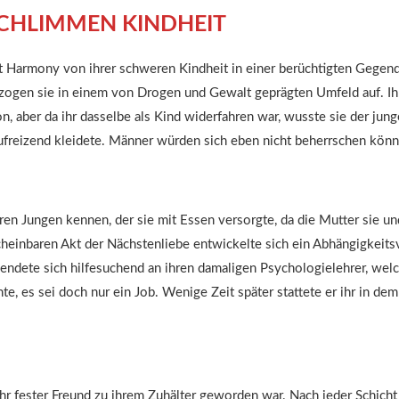
SCHLIMMEN KINDHEIT
lt Harmony von ihrer schweren Kindheit in einer berüchtigten Gegen
r zogen sie in einem von Drogen und Gewalt geprägten Umfeld auf. Ihr
n, aber da ihr dasselbe als Kind widerfahren war, wusste sie der jun
 aufreizend kleidete. Männer würden sich eben nicht beherrschen können
en Jungen kennen, der sie mit Essen versorgte, da die Mutter sie u
cheinbaren Akt der Nächstenliebe entwickelte sich ein Abhängigkeitsv
wendete sich hilfesuchend an ihren damaligen Psychologielehrer, wel
te, es sei doch nur ein Job. Wenige Zeit später stattete er ihr in de
hr fester Freund zu ihrem Zuhälter geworden war. Nach jeder Schicht 