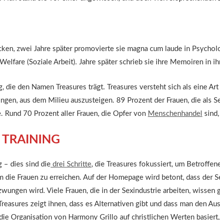
ücken, zwei Jahre später promovierte sie magna cum laude in Psych
elfare (Soziale Arbeit). Jahre später schrieb sie ihre Memoiren in ih
die den Namen Treasures trägt. Treasures versteht sich als eine Art 
ingen, aus dem Milieu auszusteigen. 89 Prozent der Frauen, die als S
e. Rund 70 Prozent aller Frauen, die Opfer von
Menschenhandel
sind,
 TRAINING
– dies sind die
drei Schritte
, die Treasures fokussiert, um Betroffen
um die Frauen zu erreichen. Auf der Homepage wird betont, dass der 
wungen wird. Viele Frauen, die in der Sexindustrie arbeiten, wissen 
reasures zeigt ihnen, dass es Alternativen gibt und dass man den Aus
ie Organisation von Harmony Grillo auf christlichen Werten basiert,