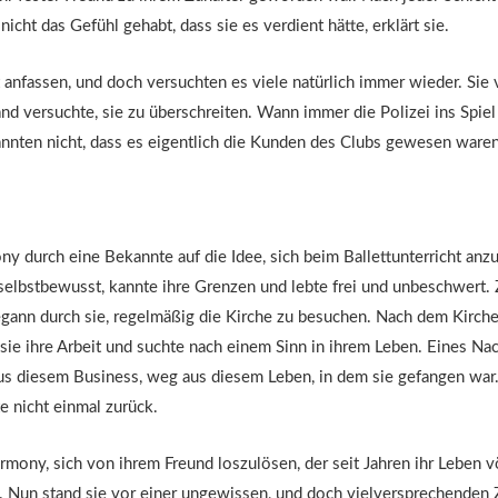
nicht das Gefühl gehabt, dass sie es verdient hätte, erklärt sie.
ht anfassen, und doch versuchten es viele natürlich immer wieder. Sie
nd versuchte, sie zu überschreiten. Wann immer die Polizei ins Spiel 
ten nicht, dass es eigentlich die Kunden des Clubs gewesen waren, d
ny durch eine Bekannte auf die Idee, sich beim Ballettunterricht anz
r selbstbewusst, kannte ihre Grenzen und lebte frei und unbeschwert
egann durch sie, regelmäßig die Kirche zu besuchen. Nach dem Kirch
 sie ihre Arbeit und suchte nach einem Sinn in ihrem Leben. Eines Nac
us diesem Business, weg aus diesem Leben, in dem sie gefangen war.
e nicht einmal zurück.
mony, sich von ihrem Freund loszulösen, der seit Jahren ihr Leben v
n. Nun stand sie vor einer ungewissen, und doch vielversprechenden 