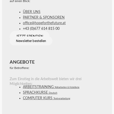
auf einen Blick:
ÜBER UNS
PARTNER & SPONSOREN
office@hopeforthefuture.at
+43 (0)677 614 815 00
JETZT SPENDEN
Newsletter bestellen
ANGEBOTE
für Betroffene:
Zum Einstieg in die Arbeitswelt bieten wir drei
Möglichkeiten:
ARBEITSTRAINING
Näharbeiten & Hotellerie
SPRACHKURSE
Deutsch
COMPUTER KURS
Textverarbeitung