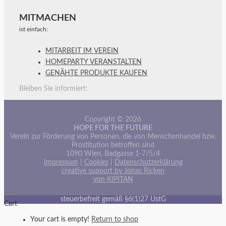
MITMACHEN
ist einfach:
MITARBEIT IM VEREIN
HOMEPARTY VERANSTALTEN
GENÄHTE PRODUKTE KAUFEN
Bleiben Sie informiert:
Copyright © 2026
HOPE FOR THE FUTURE
Verein zur Förderung von Personen, die von Menschenhandel bzw.
Prostitution betroffen sind
1090 Wien, Badgasse 1-7/5/4
Impressum
|
Cookies
|
Datenschutzerklärung
creative support by Jonas Ricken
von KIPITAN
steuerbefreit gemäß §6(1)27 UstG
Cart
Your cart is empty!
Return to shop