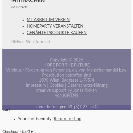
MITMACHEN
ist einfach:
MITARBEIT IM VEREIN
HOMEPARTY VERANSTALTEN
GENÄHTE PRODUKTE KAUFEN
Bleiben Sie informiert:
Copyright © 2026
HOPE FOR THE FUTURE
Verein zur Förderung von Personen, die von Menschenhandel bzw.
Prostitution betroffen sind
1090 Wien, Badgasse 1-7/5/4
Impressum
|
Cookies
|
Datenschutzerklärung
creative support by Jonas Ricken
von KIPITAN
steuerbefreit gemäß §6(1)27 UstG
Cart
Your cart is empty!
Return to shop
Checkout
-
0,00 €