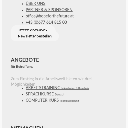
ÜBER UNS
PARTNER & SPONSOREN
office@hopeforthefuture.at
+43 (0)677 614 815 00
JETZT SPENDEN
Newsletter bestellen
ANGEBOTE
für Betroffene:
Zum Einstieg in die Arbeitswelt bieten wir drei
Möglichkeiten:
ARBEITSTRAINING
Näharbeiten & Hotellerie
SPRACHKURSE
Deutsch
COMPUTER KURS
Textverarbeitung