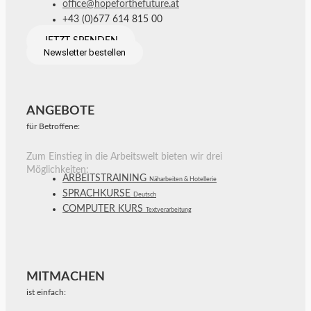
office@hopeforthefuture.at
+43 (0)677 614 815 00
JETZT SPENDEN
Newsletter bestellen
ANGEBOTE
für Betroffene:
Zum Einstieg in die Arbeitswelt bieten wir drei
Möglichkeiten:
ARBEITSTRAINING
Näharbeiten & Hotellerie
SPRACHKURSE
Deutsch
COMPUTER KURS
Textverarbeitung
MITMACHEN
ist einfach: