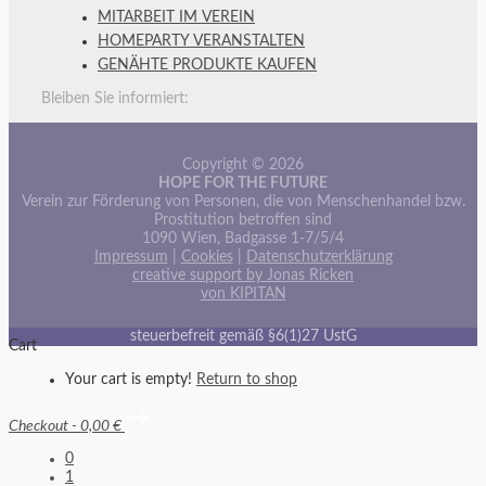
MITARBEIT IM VEREIN
HOMEPARTY VERANSTALTEN
GENÄHTE PRODUKTE KAUFEN
Bleiben Sie informiert:
Copyright © 2026
HOPE FOR THE FUTURE
Verein zur Förderung von Personen, die von Menschenhandel bzw.
Prostitution betroffen sind
1090 Wien, Badgasse 1-7/5/4
Impressum
|
Cookies
|
Datenschutzerklärung
creative support by Jonas Ricken
von KIPITAN
steuerbefreit gemäß §6(1)27 UstG
Cart
Your cart is empty!
Return to shop
Checkout
-
0,00 €
0
1