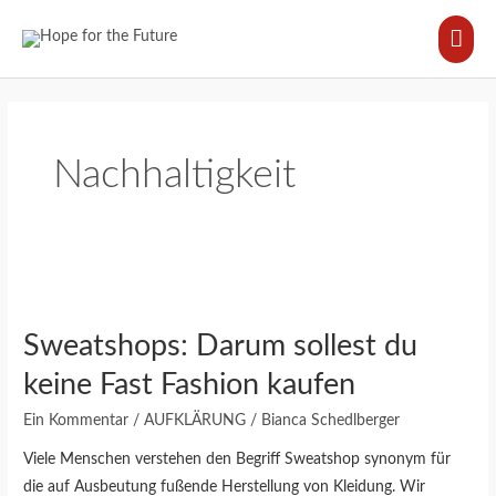
Zum
HA
Inhalt
springen
Nachhaltigkeit
Sweatshops:
Darum
Sweatshops: Darum sollest du
sollest
du
keine Fast Fashion kaufen
keine
Ein Kommentar
/
AUFKLÄRUNG
/
Bianca Schedlberger
Fast
Fashion
Viele Menschen verstehen den Begriff Sweatshop synonym für
kaufen
die auf Ausbeutung fußende Herstellung von Kleidung. Wir