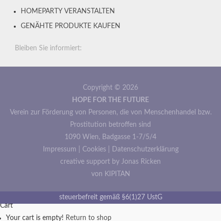
HOMEPARTY VERANSTALTEN
GENÄHTE PRODUKTE KAUFEN
Bleiben Sie informiert:
Copyright © 2026
HOPE FOR THE FUTURE
Verein zur Förderung von Personen, die von Menschenhandel bzw.
Prostitution betroffen sind
1090 Wien, Badgasse 1-7/5/4
Impressum
|
Cookies
|
Datenschutzerklärung
creative support by Jonas Ricken
von KIPITAN
steuerbefreit gemäß §6(1)27 UstG
Cart
Your cart is empty!
Return to shop