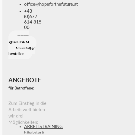
office@hopeforthefuture.at
+43
(0)677
614 815
00
JETZT
SPENDEN
Newsletter
bestellen
ANGEBOTE
für Betroffene:
Zum Einstieg in die
Arbeitswelt bieten
wir drei
Möglichkeiten:
ARBEITSTRAINING
Näharbeiten &