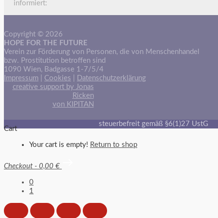
informiert:
Copyright © 2026
HOPE FOR THE FUTURE
Verein zur Förderung von Personen, die von Menschenhandel
bzw. Prostitution betroffen sind
1090 Wien, Badgasse 1-7/5/4
Impressum
|
Cookies
|
Datenschutzerklärung
creative support by Jonas
Ricken
von KIPITAN
steuerbefreit gemäß §6(1)27 UstG
Cart
Your cart is empty!
Return to shop
Checkout
-
0,00 €
0
1