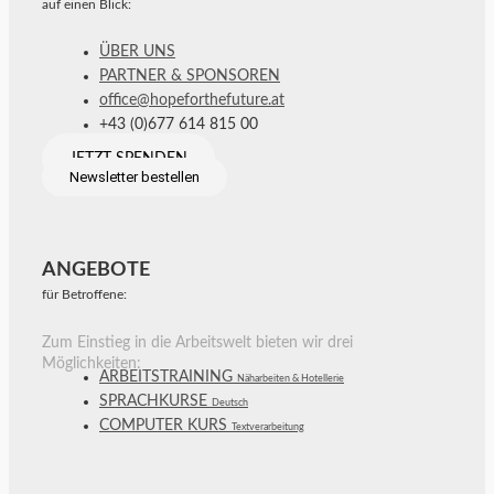
auf einen Blick:
ÜBER UNS
PARTNER & SPONSOREN
office@hopeforthefuture.at
+43 (0)677 614 815 00
JETZT SPENDEN
Newsletter bestellen
ANGEBOTE
für Betroffene:
Zum Einstieg in die Arbeitswelt bieten wir drei
Möglichkeiten:
ARBEITSTRAINING
Näharbeiten & Hotellerie
SPRACHKURSE
Deutsch
COMPUTER KURS
Textverarbeitung