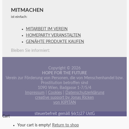
MITMACHEN
ist einfach:
MITARBEIT IM VEREIN
HOMEPARTY VERANSTALTEN
GENÄHTE PRODUKTE KAUFEN
Bleiben Sie informiert:
Copyright © 2026
HOPE FOR THE FUTURE
Verein zur Förderung von Personen, die von Menschenhandel bzw.
Prostitution betroffen sind
1090 Wien, Badgasse 1-7/5/4
Impressum
|
Cookies
|
Datenschutzerklärung
creative support by Jonas Ricken
von KIPITAN
steuerbefreit gemäß §6(1)27 UstG
Cart
Your cart is empty!
Return to shop