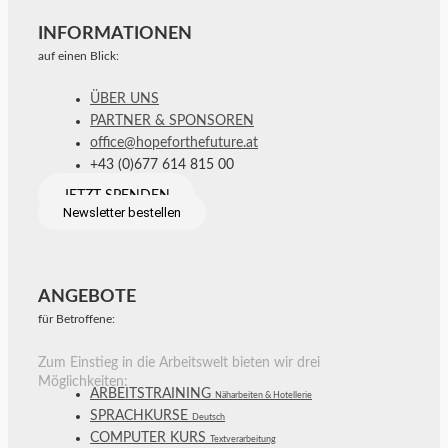
INFORMATIONEN
auf einen Blick:
ÜBER UNS
PARTNER & SPONSOREN
office@hopeforthefuture.at
+43 (0)677 614 815 00
JETZT SPENDEN
Newsletter bestellen
ANGEBOTE
für Betroffene:
Zum Einstieg in die Arbeitswelt bieten wir drei
Möglichkeiten:
ARBEITSTRAINING
Näharbeiten & Hotellerie
SPRACHKURSE
Deutsch
COMPUTER KURS
Textverarbeitung