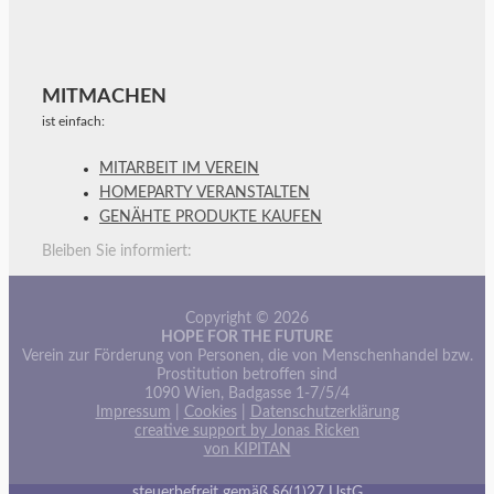
MITMACHEN
ist einfach:
MITARBEIT IM VEREIN
HOMEPARTY VERANSTALTEN
GENÄHTE PRODUKTE KAUFEN
Bleiben Sie informiert:
Copyright © 2026
HOPE FOR THE FUTURE
Verein zur Förderung von Personen, die von Menschenhandel bzw.
Prostitution betroffen sind
1090 Wien, Badgasse 1-7/5/4
Impressum
|
Cookies
|
Datenschutzerklärung
creative support by Jonas Ricken
von KIPITAN
steuerbefreit gemäß §6(1)27 UstG