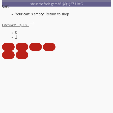
steuerbefreit gemäß §6(1)27 UstG
Cart
Your cart is empty!
Return to shop
Checkout
-
0,00 €
0
1