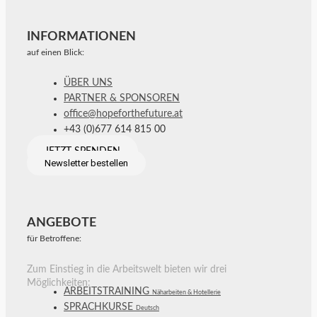
INFORMATIONEN
auf einen Blick:
ÜBER UNS
PARTNER & SPONSOREN
office@hopeforthefuture.at
+43 (0)677 614 815 00
JETZT SPENDEN
Newsletter bestellen
ANGEBOTE
für Betroffene:
Zum Einstieg in die Arbeitswelt bieten wir drei
Möglichkeiten:
ARBEITSTRAINING
Näharbeiten & Hotellerie
SPRACHKURSE
Deutsch