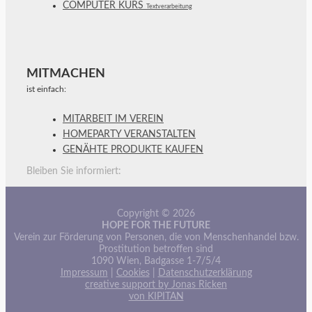
COMPUTER KURS
Textverarbeitung
MITMACHEN
ist einfach:
MITARBEIT IM VEREIN
HOMEPARTY VERANSTALTEN
GENÄHTE PRODUKTE KAUFEN
Bleiben Sie informiert:
Copyright © 2026
HOPE FOR THE FUTURE
Verein zur Förderung von Personen, die von Menschenhandel bzw.
Prostitution betroffen sind
1090 Wien, Badgasse 1-7/5/4
Impressum
|
Cookies
|
Datenschutzerklärung
creative support by Jonas Ricken
von KIPITAN