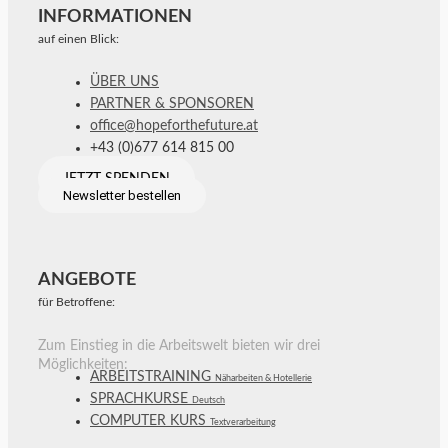
INFORMATIONEN
auf einen Blick:
ÜBER UNS
PARTNER & SPONSOREN
office@hopeforthefuture.at
+43 (0)677 614 815 00
JETZT SPENDEN
Newsletter bestellen
ANGEBOTE
für Betroffene:
Zum Einstieg in die Arbeitswelt bieten wir drei
Möglichkeiten:
ARBEITSTRAINING
Näharbeiten & Hotellerie
SPRACHKURSE
Deutsch
COMPUTER KURS
Textverarbeitung