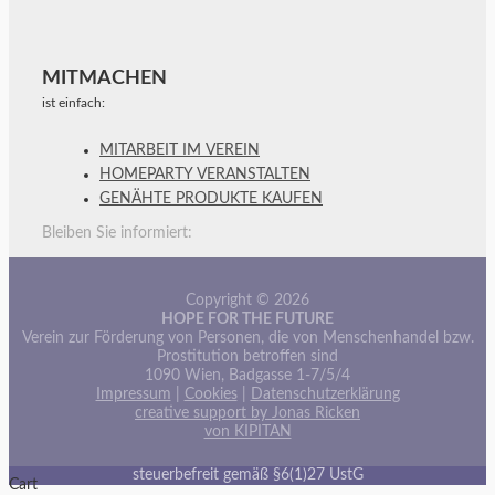
MITMACHEN
ist einfach:
MITARBEIT IM VEREIN
HOMEPARTY VERANSTALTEN
GENÄHTE PRODUKTE KAUFEN
Bleiben Sie informiert:
Copyright © 2026
HOPE FOR THE FUTURE
Verein zur Förderung von Personen, die von Menschenhandel bzw.
Prostitution betroffen sind
1090 Wien, Badgasse 1-7/5/4
Impressum
|
Cookies
|
Datenschutzerklärung
creative support by Jonas Ricken
von KIPITAN
steuerbefreit gemäß §6(1)27 UstG
Cart