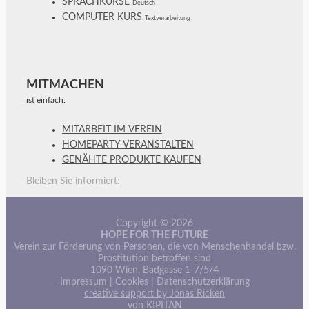
SPRACHKURSE
Deutsch
COMPUTER KURS
Textverarbeitung
MITMACHEN
ist einfach:
MITARBEIT IM VEREIN
HOMEPARTY VERANSTALTEN
GENÄHTE PRODUKTE KAUFEN
Bleiben Sie informiert:
Copyright © 2026
HOPE FOR THE FUTURE
Verein zur Förderung von Personen, die von Menschenhandel bzw.
Prostitution betroffen sind
1090 Wien, Badgasse 1-7/5/4
Impressum
|
Cookies
|
Datenschutzerklärung
creative support by Jonas Ricken
von KIPITAN