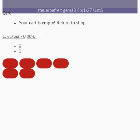
steuerbefreit gemäß §6(1)27 UstG
Cart
Your cart is empty!
Return to shop
Checkout
-
0,00 €
0
1