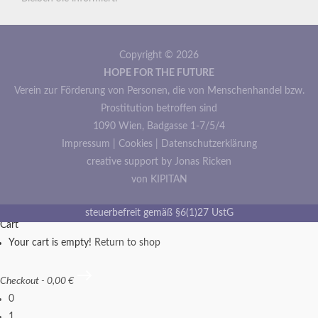
Copyright © 2026
HOPE FOR THE FUTURE
Verein zur Förderung von Personen, die von Menschenhandel bzw.
Prostitution betroffen sind
1090 Wien, Badgasse 1-7/5/4
Impressum
|
Cookies
|
Datenschutzerklärung
creative support by Jonas Ricken
von KIPITAN
steuerbefreit gemäß §6(1)27 UstG
Cart
Your cart is empty!
Return to shop
Checkout
-
0,00 €
0
1