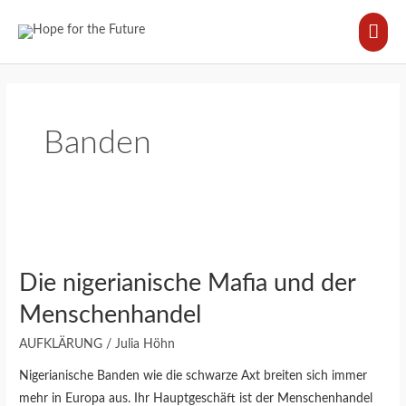
Zum
HA
Inhalt
springen
Banden
Die
nigerianische
Die nigerianische Mafia und der
Mafia
und
Menschenhandel
der
AUFKLÄRUNG
/
Julia Höhn
Menschenhandel
Nigerianische Banden wie die schwarze Axt breiten sich immer
mehr in Europa aus. Ihr Hauptgeschäft ist der Menschenhandel