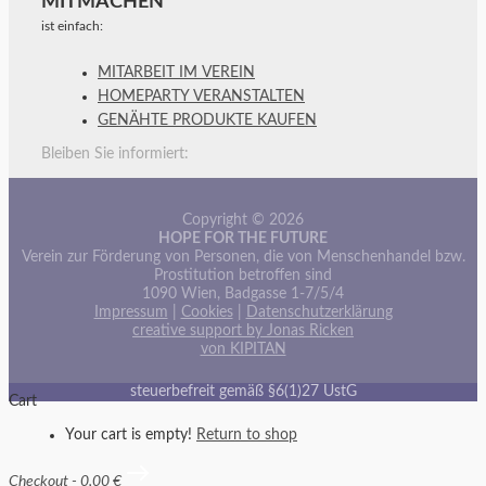
MITMACHEN
ist einfach:
MITARBEIT IM VEREIN
HOMEPARTY VERANSTALTEN
GENÄHTE PRODUKTE KAUFEN
Bleiben Sie informiert:
Copyright © 2026
HOPE FOR THE FUTURE
Verein zur Förderung von Personen, die von Menschenhandel bzw.
Prostitution betroffen sind
1090 Wien, Badgasse 1-7/5/4
Impressum
|
Cookies
|
Datenschutzerklärung
creative support by Jonas Ricken
von KIPITAN
steuerbefreit gemäß §6(1)27 UstG
Cart
Your cart is empty!
Return to shop
Checkout
-
0,00 €