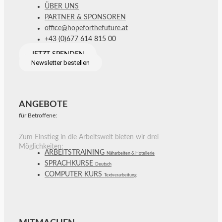
ÜBER UNS
PARTNER & SPONSOREN
office@hopeforthefuture.at
+43 (0)677 614 815 00
JETZT SPENDEN
Newsletter bestellen
ANGEBOTE
für Betroffene:
Zum Einstieg in die Arbeitswelt bieten wir drei
Möglichkeiten:
ARBEITSTRAINING
Näharbeiten & Hotellerie
SPRACHKURSE
Deutsch
COMPUTER KURS
Textverarbeitung