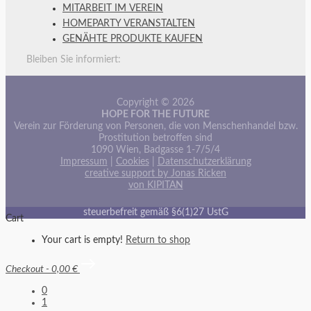
MITARBEIT IM VEREIN
HOMEPARTY VERANSTALTEN
GENÄHTE PRODUKTE KAUFEN
Bleiben Sie informiert:
Copyright © 2026
HOPE FOR THE FUTURE
Verein zur Förderung von Personen, die von Menschenhandel bzw.
Prostitution betroffen sind
1090 Wien, Badgasse 1-7/5/4
Impressum
|
Cookies
|
Datenschutzerklärung
creative support by Jonas Ricken
von KIPITAN
steuerbefreit gemäß §6(1)27 UstG
Cart
Your cart is empty!
Return to shop
Checkout
-
0,00 €
0
1