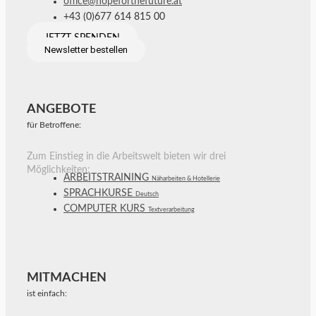
office@hopeforthefuture.at
+43 (0)677 614 815 00
JETZT SPENDEN
Newsletter bestellen
ANGEBOTE
für Betroffene:
Zum Einstieg in die Arbeitswelt bieten wir drei
Möglichkeiten:
ARBEITSTRAINING
Näharbeiten & Hotellerie
SPRACHKURSE
Deutsch
COMPUTER KURS
Textverarbeitung
MITMACHEN
ist einfach: