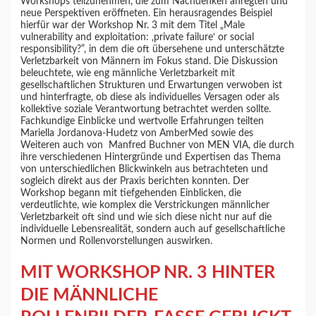
Workshops teilzunehmen, die zum Nachdenken anregten und
neue Perspektiven eröffneten. Ein herausragendes Beispiel
hierfür war der Workshop Nr. 3 mit dem Titel „Male
vulnerability and exploitation: ‚private failure‘ or social
responsibility?”, in dem die oft übersehene und unterschätzte
Verletzbarkeit von Männern im Fokus stand. Die Diskussion
beleuchtete, wie eng männliche Verletzbarkeit mit
gesellschaftlichen Strukturen und Erwartungen verwoben ist
und hinterfragte, ob diese als individuelles Versagen oder als
kollektive soziale Verantwortung betrachtet werden sollte.
Fachkundige Einblicke und wertvolle Erfahrungen teilten
Mariella Jordanova-Hudetz von AmberMed sowie des
Weiteren auch von Manfred Buchner von MEN VIA, die durch
ihre verschiedenen Hintergründe und Expertisen das Thema
von unterschiedlichen Blickwinkeln aus betrachteten und
sogleich direkt aus der Praxis berichten konnten. Der
Workshop begann mit tiefgehenden Einblicken, die
verdeutlichte, wie komplex die Verstrickungen männlicher
Verletzbarkeit oft sind und wie sich diese nicht nur auf die
individuelle Lebensrealität, sondern auch auf gesellschaftliche
Normen und Rollenvorstellungen auswirken.
MIT WORKSHOP NR. 3 HINTER
DIE MÄNNLICHE