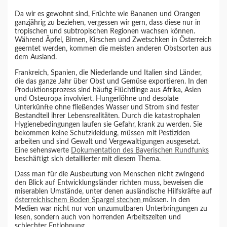
Da wir es gewohnt sind, Früchte wie Bananen und Orangen
ganzjährig zu beziehen, vergessen wir gern, dass diese nur in
tropischen und subtropischen Regionen wachsen können.
Während Äpfel, Birnen, Kirschen und Zwetschken in Österreich
geerntet werden, kommen die meisten anderen Obstsorten aus
dem Ausland.
Frankreich, Spanien, die Niederlande und Italien sind Länder,
die das ganze Jahr über Obst und Gemüse exportieren. In den
Produktionsprozess sind häufig Flüchtlinge aus Afrika, Asien
und Osteuropa involviert. Hungerlöhne und desolate
Unterkünfte ohne fließendes Wasser und Strom sind fester
Bestandteil ihrer Lebensrealitäten. Durch die katastrophalen
Hygienebedingungen laufen sie Gefahr, krank zu werden. Sie
bekommen keine Schutzkleidung, müssen mit Pestiziden
arbeiten und sind Gewalt und Vergewaltigungen ausgesetzt.
Eine sehenswerte
Dokumentation des Bayerischen Rundfunks
beschäftigt sich detaillierter mit diesem Thema.
Dass man für die Ausbeutung von Menschen nicht zwingend
den Blick auf Entwicklungsländer richten muss, beweisen die
miserablen Umstände, unter denen ausländische Hilfskräfte auf
österreichischem Boden Spargel stechen
müssen. In den
Medien war nicht nur von unzumutbaren Unterbringungen zu
lesen, sondern auch von horrenden Arbeitszeiten und
schlechter Entlohnung.