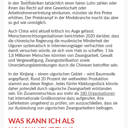
in den Textilfabriken tatsächlich einen fairen Lohn zahlen oder
ihnen das Recht auf eine Gewerkschaft oder
Arbeitnehmervertretung einräumen, müssten sie ihre Preise
erhöhen. Der Preiskrampf in der Modebranche macht das aber
so gut wie unmöglich.
Auch China wird aktuell kritisch ins Auge gefasst.
Menschenrechtsorganisationen berichteten 2020 darüber, dass
die chinesische Regierung die muslimische Minderheit der
Uiguren systematisch in Internierungslager verfrachten und
damit versuchen würde, sie sich vom Hals zu schaffen. 1 bis
1,8 Millionen Menschen könnten von Zwangsarbeit, Gewalt
und Vergewaltigung, Zwangssterilisation sowie
Umerziehungsbestrebungen durch die Chinesen betroffen sein.
In der Xinjiang – einem uigurischen Gebiet – wird Baumwolle
angepflanzt. Rund 20 Prozent der weltweiten Produktion
stammt aus dieser Region. Jedes fünfte Kleidungsstück könnte
daher potenziell durch uigurische Zwangsarbeit entstanden
sein. Ein Zusammenschluss aus mehr als
180 Organisationen
hat internationale Großkonzerne dazu aufgerufen, ihre
Lieferketten umgehend zu prüfen, um auszuschließen, dass sie
zur Ausbeutung von uigurischen Zwangsarbeitern beitragen.
WAS KANN ICH ALS