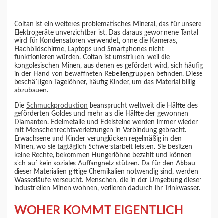
Coltan ist ein weiteres problematisches Mineral, das für unsere
Elektrogeräte unverzichtbar ist. Das daraus gewonnene Tantal
wird für Kondensatoren verwendet, ohne die Kameras,
Flachbildschirme, Laptops und Smartphones nicht
funktionieren würden. Coltan ist umstritten, weil die
kongolesischen Minen, aus denen es gefördert wird, sich häufig
in der Hand von bewaffneten Rebellengruppen befinden. Diese
beschäftigen Tagelöhner, häufig Kinder, um das Material billig
abzubauen.
Die
Schmuckproduktion
beansprucht weltweit die Hälfte des
geförderten Goldes und mehr als die Hälfte der gewonnen
Diamanten. Edelmetalle und Edelsteine werden immer wieder
mit Menschenrechtsverletzungen in Verbindung gebracht.
Erwachsene und Kinder verunglücken regelmäßig in den
Minen, wo sie tagtäglich Schwerstarbeit leisten. Sie besitzen
keine Rechte, bekommen Hungerlöhne bezahlt und können
sich auf kein soziales Auffangnetz stützen. Da für den Abbau
dieser Materialien giftige Chemikalien notwendig sind, werden
Wasserläufe verseucht. Menschen, die in der Umgebung dieser
industriellen Minen wohnen, verlieren dadurch ihr Trinkwasser.
WOHER KOMMT EIGENTLICH