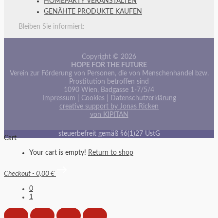
HOMEPARTY VERANSTALTEN
GENÄHTE PRODUKTE KAUFEN
Bleiben Sie informiert:
Copyright © 2026
HOPE FOR THE FUTURE
Verein zur Förderung von Personen, die von Menschenhandel bzw.
Prostitution betroffen sind
1090 Wien, Badgasse 1-7/5/4
Impressum
|
Cookies
|
Datenschutzerklärung
creative support by Jonas Ricken
von KIPITAN
steuerbefreit gemäß §6(1)27 UstG
Cart
Your cart is empty!
Return to shop
Checkout
-
0,00 €
0
1