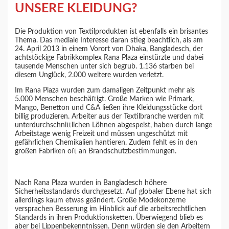
UNSERE KLEIDUNG?
Die Produktion von Textilprodukten ist ebenfalls ein brisantes
Thema. Das mediale Interesse daran stieg beachtlich, als am
24. April 2013 in einem Vorort von Dhaka, Bangladesch, der
achtstöckige Fabrikkomplex Rana Plaza einstürzte und dabei
tausende Menschen unter sich begrub. 1.136 starben bei
diesem Unglück, 2.000 weitere wurden verletzt.
Im Rana Plaza wurden zum damaligen Zeitpunkt mehr als
5.000 Menschen beschäftigt. Große Marken wie Primark,
Mango, Benetton und C&A ließen ihre Kleidungsstücke dort
billig produzieren. Arbeiter aus der Textilbranche werden mit
unterdurchschnittlichen Löhnen abgespeist, haben durch lange
Arbeitstage wenig Freizeit und müssen ungeschützt mit
gefährlichen Chemikalien hantieren. Zudem fehlt es in den
großen Fabriken oft an Brandschutzbestimmungen.
Nach Rana Plaza wurden in Bangladesch höhere
Sicherheitsstandards durchgesetzt. Auf globaler Ebene hat sich
allerdings kaum etwas geändert. Große Modekonzerne
versprachen Besserung im Hinblick auf die arbeitsrechtlichen
Standards in ihren Produktionsketten. Überwiegend blieb es
aber bei Lippenbekenntnissen. Denn würden sie den Arbeitern