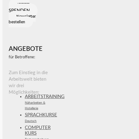
JETZT
SPENDEN
Newsletter
bestellen
ANGEBOTE
für Betroffene:
Zum Einstieg in die
Arbeitswelt bieten
wir drei
Möglichkeiten:
ARBEITSTRAINING
Näharbeiten &
Hotellerie
SPRACHKURSE
Deutsch
COMPUTER
KURS