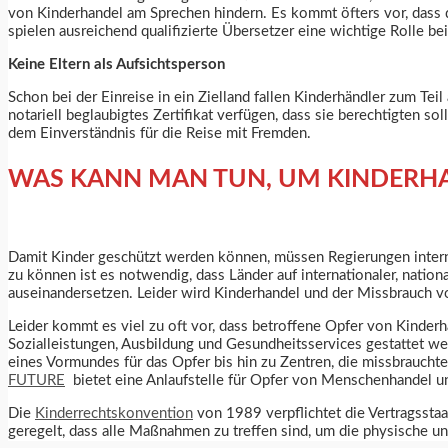
von Kinderhandel am Sprechen hindern. Es kommt öfters vor, dass d
spielen ausreichend qualifizierte Übersetzer eine wichtige Rolle bei
Keine Eltern als Aufsichtsperson
Schon bei der Einreise in ein Zielland fallen Kinderhändler zum Teil 
notariell beglaubigtes Zertifikat verfügen, dass sie berechtigten so
dem Einverständnis für die Reise mit Fremden.
WAS KANN MAN TUN, UM KINDERH
Damit Kinder geschützt werden können, müssen Regierungen intern
zu können ist es notwendig, dass Länder auf internationaler, nati
auseinandersetzen. Leider wird Kinderhandel und der Missbrauch v
Leider kommt es viel zu oft vor, dass betroffene Opfer von Kinder
Sozialleistungen, Ausbildung und Gesundheitsservices gestattet we
eines Vormundes für das Opfer bis hin zu Zentren, die missbrauchte
FUTURE
bietet eine Anlaufstelle für Opfer von Menschenhandel u
Die
Kinderrechtskonvention
von 1989 verpflichtet die Vertragssta
geregelt, dass alle Maßnahmen zu treffen sind, um die physische u