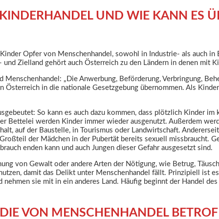
 KINDERHANDEL UND WIE KANN ES 
Kinder Opfer von Menschenhandel, sowohl in Industrie- als auch in
und Zielland gehört auch Österreich zu den Ländern in denen mit Kin
nd Menschenhandel: „Die Anwerbung, Beförderung, Verbringung, Be
on Österreich in die nationale Gesetzgebung übernommen. Als Kinde
usgebeutet: So kann es auch dazu kommen, dass plötzlich Kinder im k
der Bettelei werden Kinder immer wieder ausgenutzt. Außerdem werden
halt, auf der Baustelle, in Tourismus oder Landwirtschaft. Anderersei
 Großteil der Mädchen in der Pubertät bereits sexuell missbraucht.
brauch enden kann und auch Jungen dieser Gefahr ausgesetzt sind.
ung von Gewalt oder andere Arten der Nötigung, wie Betrug, Täusch
utzen, damit das Delikt unter Menschenhandel fällt. Prinzipiell ist es
und nehmen sie mit in ein anderes Land. Häufig beginnt der Handel d
 DIE VON MENSCHENHANDEL BETROF