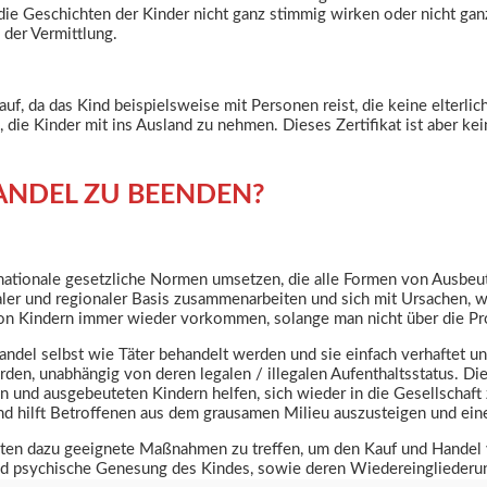
ie Geschichten der Kinder nicht ganz stimmig wirken oder nicht gan
 der Vermittlung.
auf, da das Kind beispielsweise mit Personen reist, die keine elterlich
ll, die Kinder mit ins Ausland zu nehmen. Dieses Zertifikat ist aber k
ANDEL ZU BEENDEN?
ationale gesetzliche Normen umsetzen, die alle Formen von Ausbeut
onaler und regionaler Basis zusammenarbeiten und sich mit Ursachen, 
on Kindern immer wieder vorkommen, solange man nicht über die Pro
handel selbst wie Täter behandelt werden und sie einfach verhaftet 
rden, unabhängig von deren legalen / illegalen Aufenthaltsstatus. D
n und ausgebeuteten Kindern helfen, sich wieder in die Gesellschaft 
nd hilft Betroffenen aus dem grausamen Milieu auszusteigen und ei
aten dazu geeignete Maßnahmen zu treffen, um den Kauf und Handel v
nd psychische Genesung des Kindes, sowie deren Wiedereingliederung