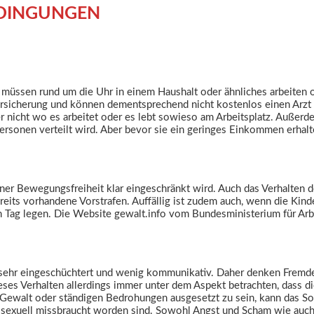
DINGUNGEN
le müssen rund um die Uhr in einem Haushalt oder ähnliches arbeite
icherung und können dementsprechend nicht kostenlos einen Arzt au
r nicht wo es arbeitet oder es lebt sowieso am Arbeitsplatz. Außer
rsonen verteilt wird. Aber bevor sie ein geringes Einkommen erhalt
ner Bewegungsfreiheit klar eingeschränkt wird. Auch das Verhalten d
its vorhandene Vorstrafen. Auffällig ist zudem auch, wenn die Kind
Tag legen. Die Website gewalt.info vom Bundesministerium für Arbeit
, sehr eingeschüchtert und wenig kommunikativ. Daher denken Fremde 
eses Verhalten allerdings immer unter dem Aspekt betrachten, dass d
ewalt oder ständigen Bedrohungen ausgesetzt zu sein, kann das Sozi
 sexuell missbraucht worden sind. Sowohl Angst und Scham wie auch