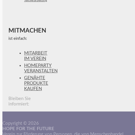
Textverarbeitung
MITMACHEN
ist einfach:
MITARBEIT
IM VEREIN
HOMEPARTY
VERANSTALTEN
GENÄHTE
PRODUKTE
KAUFEN
Bleiben Sie
informiert:
Copyright © 2026
HOPE FOR THE FUTURE
Verein zur Förderung von Personen, die von Menschenhandel