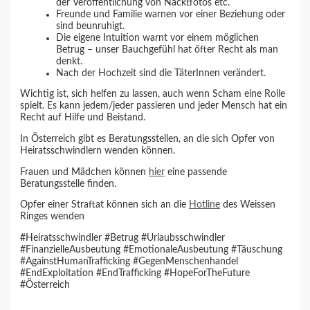
der Veröffentlichung von Nacktfotos etc.
Freunde und Familie warnen vor einer Beziehung oder
sind beunruhigt.
Die eigene Intuition warnt vor einem möglichen
Betrug – unser Bauchgefühl hat öfter Recht als man
denkt.
Nach der Hochzeit sind die TäterInnen verändert.
Wichtig ist, sich helfen zu lassen, auch wenn Scham eine Rolle
spielt. Es kann jedem/jeder passieren und jeder Mensch hat ein
Recht auf Hilfe und Beistand.
In Österreich gibt es Beratungsstellen, an die sich Opfer von
Heiratsschwindlern wenden können.
Frauen und Mädchen können
hier
eine passende
Beratungsstelle finden.
Opfer einer Straftat können sich an die
Hotline
des Weissen
Ringes wenden
#Heiratsschwindler #Betrug #Urlaubsschwindler
#FinanzielleAusbeutung #EmotionaleAusbeutung #Täuschung
#AgainstHumanTrafficking #GegenMenschenhandel
#EndExploitation #EndTrafficking #HopeForTheFuture
#Österreich